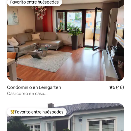
Favorito entre huéspedes
Favorito entre huéspedes
Condominio en Leingarten
Calificaci
5 (46)
Casi como en casa...
Favorito entre huéspedes
De los mejores en Favorito entre huéspedes