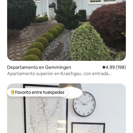
Departamento en Gemmingen
Calificación pr
4.99 (198)
Apartamento superior en Kraichgau, con entrada
independiente
Favorito entre huéspedes
De los mejores en Favorito entre huéspedes