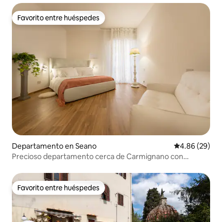
Favorito entre huéspedes
Favorito entre huéspedes
Departamento en Seano
Calificación p
4.86 (29)
Precioso departamento cerca de Carmignano con
estacionamiento
Favorito entre huéspedes
Favorito entre huéspedes