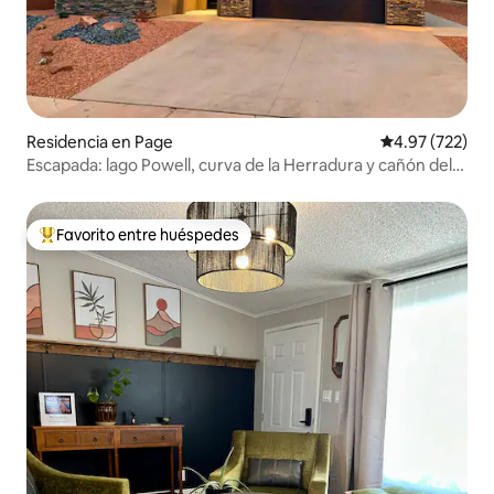
Residencia en Page
Calificación pr
4.97 (722)
Escapada: lago Powell, curva de la Herradura y cañón del
Antílope
Favorito entre huéspedes
De los mejores en Favorito entre huéspedes