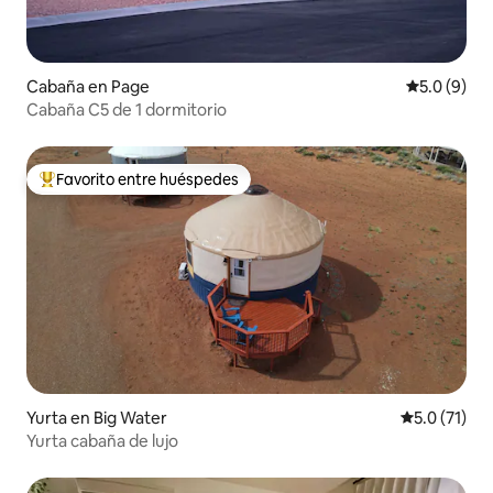
Cabaña en Page
Calificació
5.0 (9)
Cabaña C5 de 1 dormitorio
Favorito entre huéspedes
De los mejores en Favorito entre huéspedes
Yurta en Big Water
Calificación
5.0 (71)
Yurta cabaña de lujo