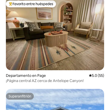
Favorito entre huéspedes
De los mejores en Favorito entre huéspedes
Departamento en Page
Calificación
5.0 (55)
¡Página central AZ cerca de Antelope Canyon!
Superanfitrión
Superanfitrión