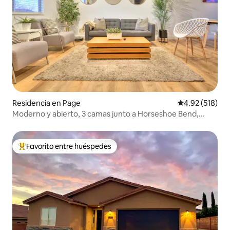
Residencia en Page
Calificación p
4.92 (518)
Moderno y abierto, 3 camas junto a Horseshoe Bend,
Antelope
Favorito entre huéspedes
De los mejores en Favorito entre huéspedes