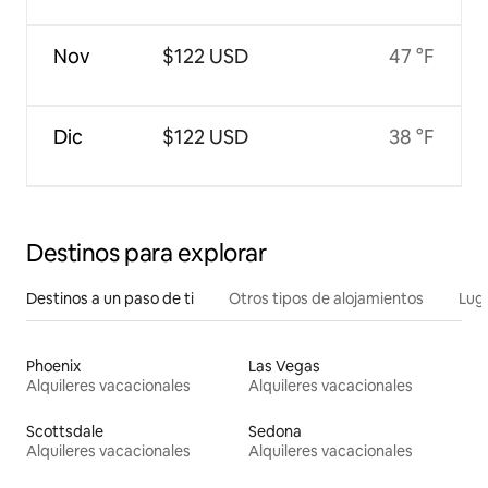
Nov
$122 USD
47 °F
Dic
$122 USD
38 °F
Destinos para explorar
Destinos a un paso de ti
Otros tipos de alojamientos
Lug
Phoenix
Las Vegas
Alquileres vacacionales
Alquileres vacacionales
Scottsdale
Sedona
Alquileres vacacionales
Alquileres vacacionales