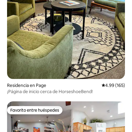
Residencia en Page
Calificación pr
4.99 (165)
¡Página de inicio cerca de HorseshoeBend!
Favorito entre huéspedes
Favorito entre huéspedes