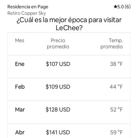
Residencia en Page
Calificació
5.0 (6)
Retiro Copper Sky
¿Cuál es la mejor época para visitar
LeChee?
Mes
Precio
Temp.
promedio
promedio
Ene
$107 USD
38 °F
Feb
$109 USD
44 °F
Mar
$128 USD
52 °F
Abr
$141 USD
59 °F