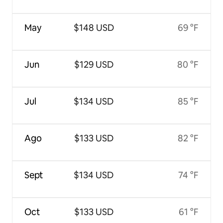
May
$148 USD
69 °F
Jun
$129 USD
80 °F
Jul
$134 USD
85 °F
Ago
$133 USD
82 °F
Sept
$134 USD
74 °F
Oct
$133 USD
61 °F