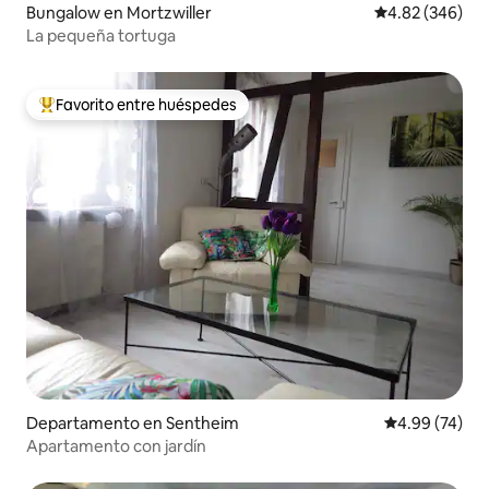
Bungalow en Mortzwiller
Calificación pr
4.82 (346)
La pequeña tortuga
Favorito entre huéspedes
De los mejores en Favorito entre huéspedes
Departamento en Sentheim
Calificación p
4.99 (74)
Apartamento con jardín