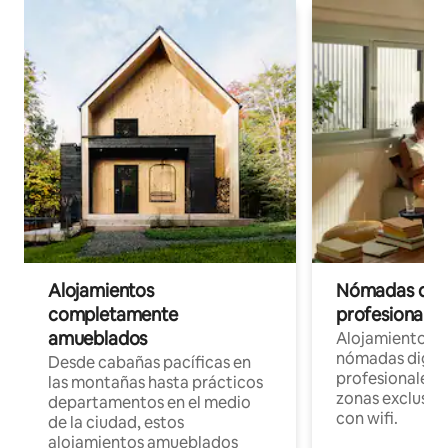
Alojamientos
Nómadas digit
completamente
profesionales 
amueblados
Alojamientos 
nómadas digita
Desde cabañas pacíficas en
profesionales d
las montañas hasta prácticos
zonas exclusiva
departamentos en el medio
con wifi.
de la ciudad, estos
alojamientos amueblados