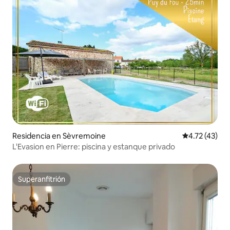
Residencia en Sèvremoine
Calificación 
4.72 (43)
L'Evasion en Pierre: piscina y estanque privado
Superanfitrión
Superanfitrión