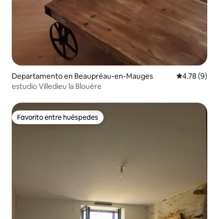
Departamento en Beaupréau-en-Mauges
Calificación
4.78 (9)
estudio Villedieu la Blouère
Favorito entre huéspedes
Favorito entre huéspedes