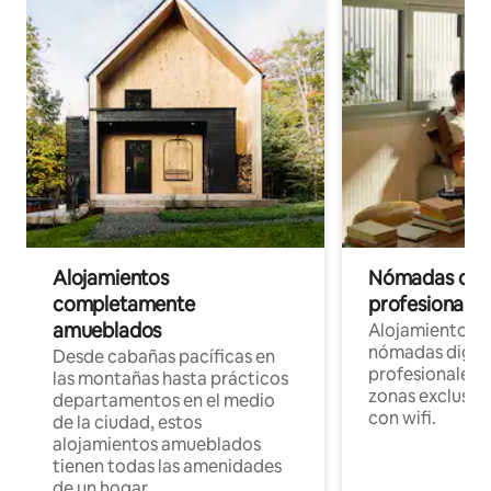
Alojamientos
Nómadas digit
completamente
profesionales 
amueblados
Alojamientos 
nómadas digita
Desde cabañas pacíficas en
profesionales d
las montañas hasta prácticos
zonas exclusiva
departamentos en el medio
con wifi.
de la ciudad, estos
alojamientos amueblados
tienen todas las amenidades
de un hogar.