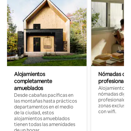
Alojamientos
Nómadas digit
completamente
profesionales 
amueblados
Alojamientos 
nómadas digita
Desde cabañas pacíficas en
profesionales d
las montañas hasta prácticos
zonas exclusiva
departamentos en el medio
con wifi.
de la ciudad, estos
alojamientos amueblados
tienen todas las amenidades
de un hogar.