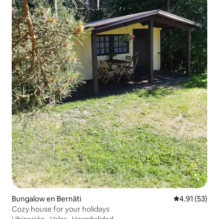
Bungalow en Bernāti
Calificación 
4.91 (53)
Cozy house for your holidays