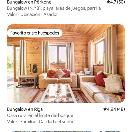
Bungalow en Pērkone
Calificación
4.7 (50)
Bungalow (N.º 8), playa, área de juegos, parrilla
Valor
·
Ubicación
·
Asador
Favorito entre huéspedes
Favorito entre huéspedes
Bungalow en Riga
Calificación p
4.94 (48)
Casa rural en el límite del bosque
Valor
·
Familiar
·
Calidad del sueño