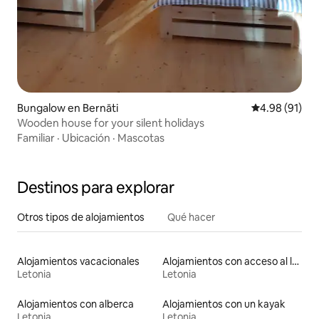
Bungalow en Bernāti
Calificación 
4.98 (91)
Wooden house for your silent holidays
Familiar
·
Ubicación
·
Mascotas
Destinos para explorar
Otros tipos de alojamientos
Qué hacer
Alojamientos vacacionales
Alojamientos con acceso al lago
Letonia
Letonia
Alojamientos con alberca
Alojamientos con un kayak
Letonia
Letonia