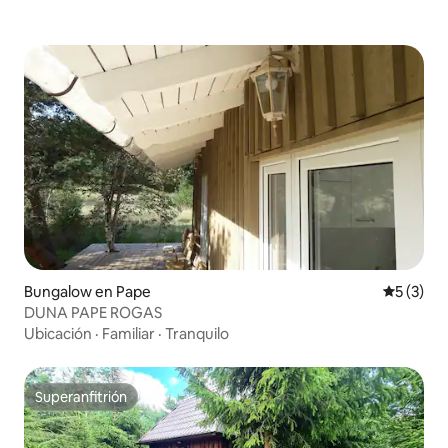
Bungalow en Pape
Calificac
5 (3)
DUNA PAPE ROGAS
Ubicación
·
Familiar
·
Tranquilo
Superanfitrión
Superanfitrión