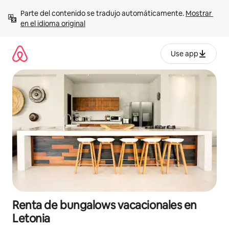
Ir
Parte del contenido se tradujo automáticamente. 
Mostrar 
al
en el idioma original
contenido
Use app
Renta de bungalows vacacionales en
Letonia