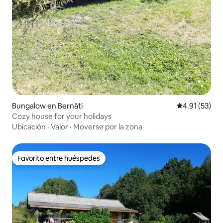
Bungalow en Bernāti
Calificación 
4.91 (53)
Cozy house for your holidays
Ubicación
·
Valor
·
Moverse por la zona
Favorito entre huéspedes
Favorito entre huéspedes