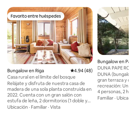
Favorito entre huéspedes
Favorito entre huéspedes
Bungalow en Pap
DUNA PAPE ROG
Bungalow en Riga
Calificación promedio: 4.94 de 
4.94 (48)
DUNA (bungalow d
Casa rural en el límite del bosque
gran terraza y cin
Relájate y disfruta de nuestra casa de
recreación: Un sa
madera de una sola planta construida en
4 personas, 2 hab
2022. Cuenta con un gran salón con
doble en el dormito
Familiar
·
Ubicació
estufa de leña, 2 dormitorios (1 doble y
de estar transfor
1 con dos camas individuales), cocina
Ubicación
·
Familiar
·
Vista
apartamento tiene
independiente bien equipada y un
nevera grande y u
moderno baño con ducha e inodoro.
Platos para 4 pers
Ubicado en amplios jardines con
cama están incluid
estacionamiento seguro para
de la casa hay: mu
2 automóviles... Cuenta con un interior