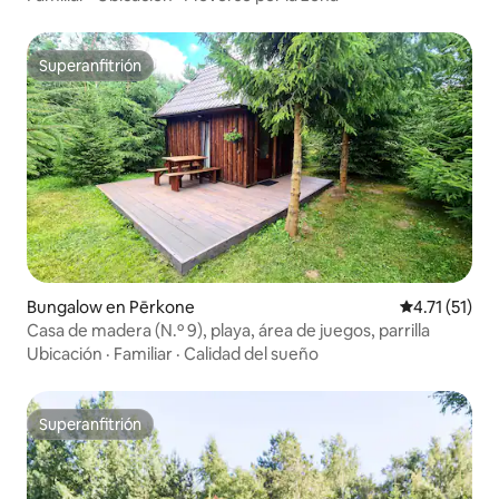
Superanfitrión
Superanfitrión
Bungalow en Pērkone
Calificación 
4.71 (51)
Casa de madera (N.º 9), playa, área de juegos, parrilla
Ubicación
·
Familiar
·
Calidad del sueño
Superanfitrión
Superanfitrión