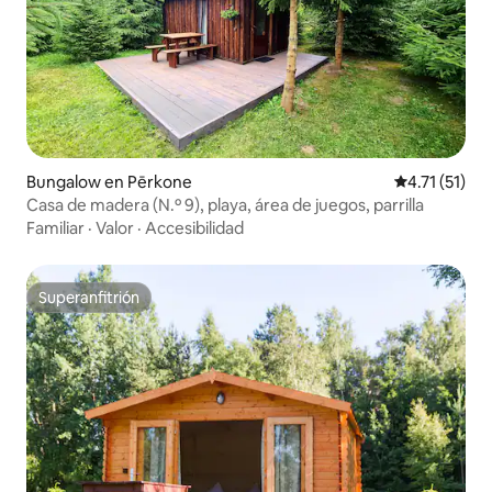
Bungalow en Pērkone
Calificación 
4.71 (51)
Casa de madera (N.º 9), playa, área de juegos, parrilla
Familiar
·
Valor
·
Accesibilidad
Superanfitrión
Superanfitrión