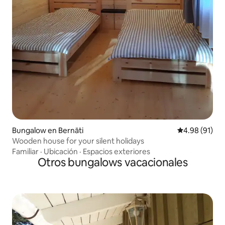
Bungalow en Bernāti
Calificación 
4.98 (91)
Wooden house for your silent holidays
Familiar
·
Ubicación
·
Espacios exteriores
Otros bungalows vacacionales