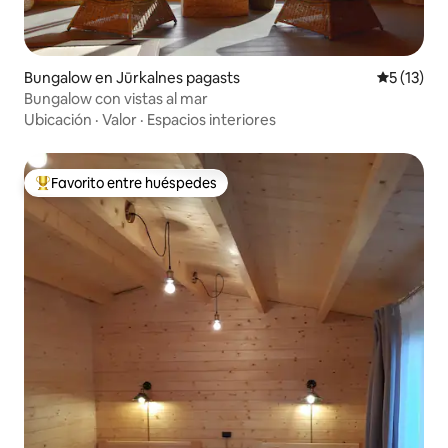
Bungalow en Jūrkalnes pagasts
Calificaci
5 (13)
Bungalow con vistas al mar
Ubicación
·
Valor
·
Espacios interiores
Favorito entre huéspedes
De los mejores en Favorito entre huéspedes