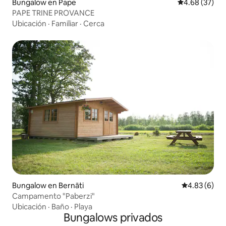
Bungalow en Pape
Calificación p
4.68 (37)
PAPE TRINE PROVANCE
Ubicación
·
Familiar
·
Cerca
Bungalow en Bernāti
Calificación
4.83 (6)
Campamento "Paberzi"
Ubicación
·
Baño
·
Playa
Bungalows privados