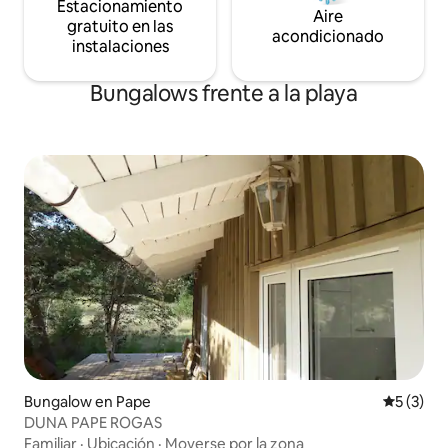
Estacionamiento
Aire
gratuito en las
acondicionado
instalaciones
Bungalows frente a la playa
Bungalow en Pape
Calificac
5 (3)
DUNA PAPE ROGAS
Familiar
·
Ubicación
·
Moverse por la zona