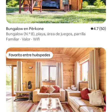
Bungalow en Pērkone
Calificación
4.7 (50)
Bungalow (N.º 8), playa, área de juegos, parrilla
Familiar
·
Valor
·
Wifi
Favorito entre huéspedes
Favorito entre huéspedes