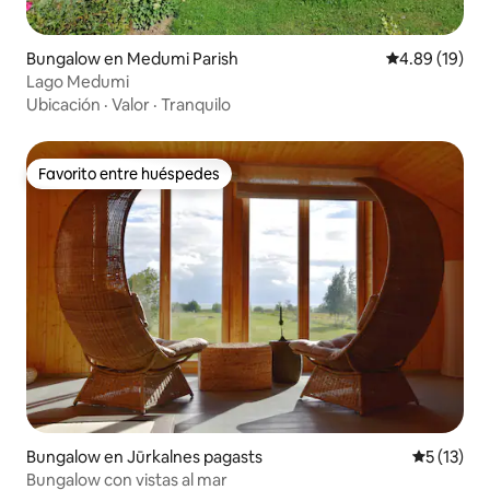
Bungalow en Medumi Parish
Calificación 
4.89 (19)
Lago Medumi
Ubicación
·
Valor
·
Tranquilo
Favorito entre huéspedes
Favorito entre huéspedes
Bungalow en Jūrkalnes pagasts
Calificaci
5 (13)
Bungalow con vistas al mar