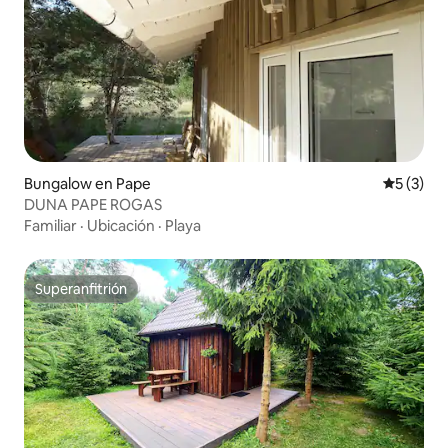
Bungalow en Pape
Calificac
5 (3)
DUNA PAPE ROGAS
Familiar
·
Ubicación
·
Playa
Superanfitrión
Superanfitrión