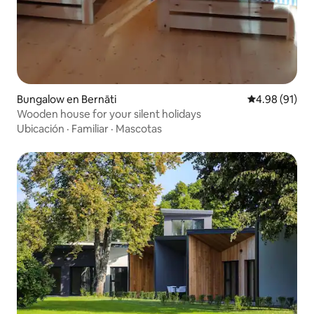
Bungalow en Bernāti
Calificación 
4.98 (91)
Wooden house for your silent holidays
Ubicación
·
Familiar
·
Mascotas