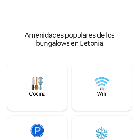
parrilla y pinchos
de madera natural que ofrece amplitud,
carbón y leña en e
paz y comodidad. Además, al estar en un
del pozo.
solo nivel, es adecuado para personas
con movilidad reducida. Disponemos de
jacuzzi por un costo adicional.
Amenidades populares de los
bungalows en Letonia
Cocina
Wifi