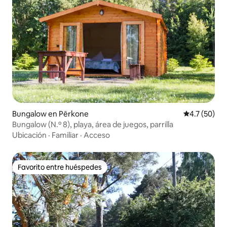
Bungalow en Pērkone
Calificación
4.7 (50)
Bungalow (N.º 8), playa, área de juegos, parrilla
Ubicación
·
Familiar
·
Acceso
Favorito entre huéspedes
Favorito entre huéspedes