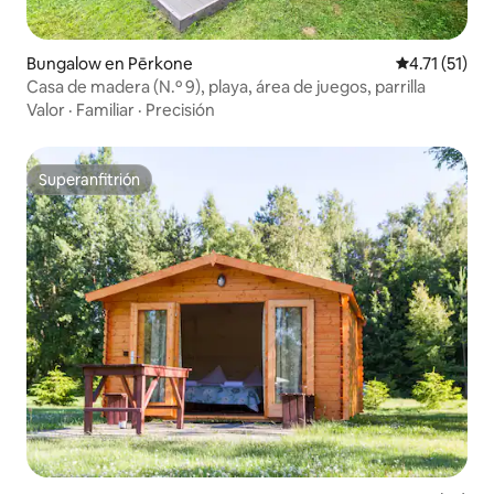
Bungalow en Pērkone
Calificación 
4.71 (51)
Casa de madera (N.º 9), playa, área de juegos, parrilla
Valor
·
Familiar
·
Precisión
Superanfitrión
Superanfitrión