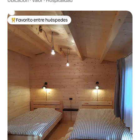
Ubicación
·
Valor
·
Hospitalidad
Favorito entre huéspedes
De los mejores en Favorito entre huéspedes