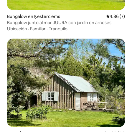
Bungalow en Ķesterciems
Calificación
4.86 (7)
Bungalow junto al mar JUURA con jardín en arneses
Ubicación
·
Familiar
·
Tranquilo