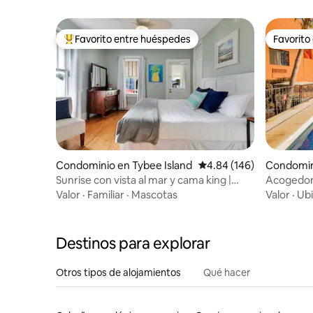
Favorito entre huéspedes
Favorito
De los mejores en Favorito entre huéspedes
Favorito
Condominio en Tybee Island
Calificación promedio: 
4.84 (146)
Condomin
cas
Sunrise con vista al mar y cama king |
Acogedora
Terraza y cocineta
mexicano 
Valor
·
Familiar
·
Mascotas
Valor
·
Ubi
Destinos para explorar
Otros tipos de alojamientos
Qué hacer