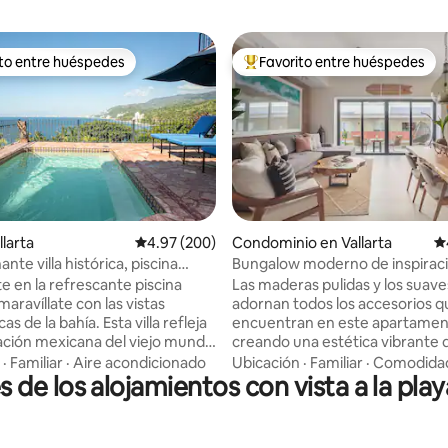
ito entre huéspedes
Favorito entre huéspedes
ejores en Favorito entre huéspedes
De los mejores en Favorito ent
4.95 de 5; 528 evaluaciones
llarta
Calificación promedio: 4.97 de 5; 200 evaluac
4.97 (200)
Condominio en Vallarta
Ca
nte villa histórica, piscina
Bungalow moderno de inspirac
vistas de 280°
surfera con vistas increíbles y p
 en la refrescante piscina
Las maderas pulidas y los suave
maravíllate con las vistas
adornan todos los accesorios q
s de la bahía. Esta villa refleja
encuentran en este apartamen
icación mexicana del viejo mundo
creando una estética vibrante 
de madera a la vista, azulejos
siente llena de vida. La casa se
·
Familiar
·
Aire acondicionado
Ubicación
·
Familiar
·
Comodida
s de los alojamientos con vista a la pla
a mano y antigüedades
CaliMex debido a su diseño mo
s junto con comodidades
playa bohemio y elegante que 
uestra villa se
estilos de California y México. Cada
 en lo alto de una cresta de
detalle es literalmente una obr