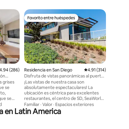
Departam
Favorito entre huéspedes
Favorit
re huéspedes
Favorito entre huéspedes
Favorit
Ático idíl
privada
El espaci
para tu u
remodela
con vista
a una ter
Ubicació
de vista
azul inte
incorpora
iones
lificación promedio: 4.94 de 5; 286 evaluaciones
4.94 (286)
Residencia en San Diego
Calificación promedio:
4.91 (314)
espacio i
ión
Disfruta de vistas panorámicas al puerto
Contempla
iscina
y al skyline cerca de Shelter Island
s grises
¡Las vistas de nuestra casa son
del patio 
ue se
absolutamente espectaculares! La
generado
to,
ubicación es céntrica para excelentes
cisterna 
que se
restaurantes, el centro de SD, SeaWorld
mayoría de 
 llama Casa
y las playas de la bahía, donde puedes
cuenta qu
d
Familiar
·
Valor
·
Espacios exteriores
ya en Latin America
derno de
hacer kayak o surf de remo. Es una
una propieda
mezcla
opción ideal para vacaciones y para
adultos, 
viajeros de negocios que buscan un
a de arte
alojamiento cómodo en el que sentirse