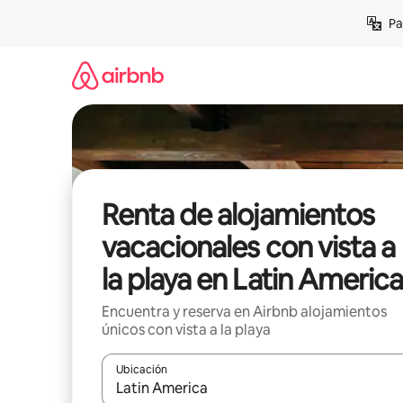
Ir
Pa
al
contenido
Renta de alojamientos
vacacionales con vista a
la playa en Latin America
Encuentra y reserva en Airbnb alojamientos
únicos con vista a la playa
Ubicación
Cuando los resultados estén disponibles, podrás na