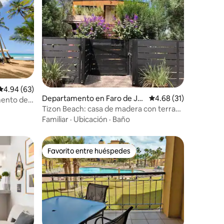
iones
Calificación promedio: 4.94 de 5; 63 evaluaciones
4.94 (63)
Departamento en Faro de Jo
Calificación promedio:
4.68 (31)
mento de
sé Ignacio
Tizon Beach: casa de madera con terraza
 hotel
espaciosa
Familiar
·
Ubicación
·
Baño
Favorito entre huéspedes
re huéspedes
Favorito entre huéspedes