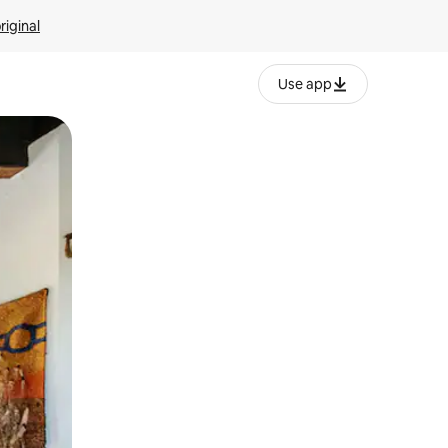
riginal
Use app
ien tocando y deslizando la pantalla.