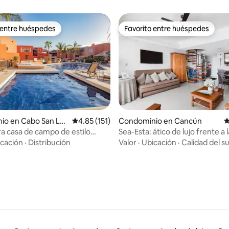
 entre huéspedes
Favorito entre huéspedes
 entre huéspedes
Favorito entre huéspedes
4.84 de 5; 146 evaluaciones
io en Cabo San Lu
Calificación promedio: 4.85 de 5; 151 evaluac
4.85 (151)
Condominio en Cancún
C
 casa de campo de estilo
Sea-Esta: ático de lujo frente a 
a poca distancia de
Cancún
cación
·
Distribución
Valor
·
Ubicación
·
Calidad del s