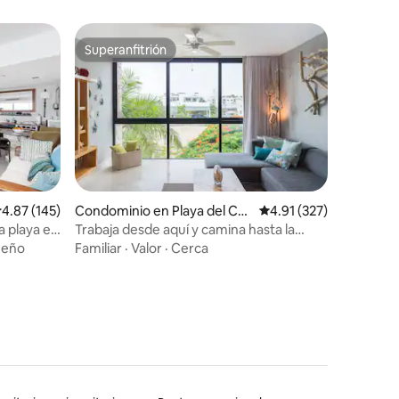
Superanfitrión
Superanfitrión
iones
alificación promedio: 4.87 de 5; 145 evaluaciones
4.87 (145)
Condominio en Playa del Car
Calificación promedio: 
4.91 (327)
men
la playa en
Trabaja desde aquí y camina hasta la
playa/cualquier lugar. Wifi potente.
ueño
Familiar
·
Valor
·
Cerca