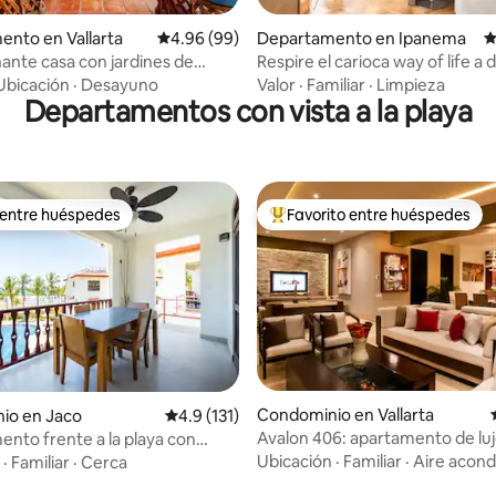
 4.9 de 5; 190 evaluaciones
nto en Vallarta
Calificación promedio: 4.96 de 5; 99 evaluac
4.96 (99)
Departamento en Ipanema
C
ante casa con jardines de
Respire el carioca way of life a 
rca de la playa y la ciudad
cuadras de la playa de Ipanema
Ubicación
·
Desayuno
Valor
·
Familiar
·
Limpieza
Departamentos con vista a la playa
 entre huéspedes
Favorito entre huéspedes
 entre huéspedes
De los mejores en Favorito ent
Condominio en Vallarta
4.96 de 5; 136 evaluaciones
io en Jaco
Calificación promedio: 4.9 de 5; 131 evaluac
4.9 (131)
Avalon 406: apartamento de lujo
nto frente a la playa con
privada y vistas divinas
ivada
Ubicación
·
Familiar
·
Aire acond
·
Familiar
·
Cerca