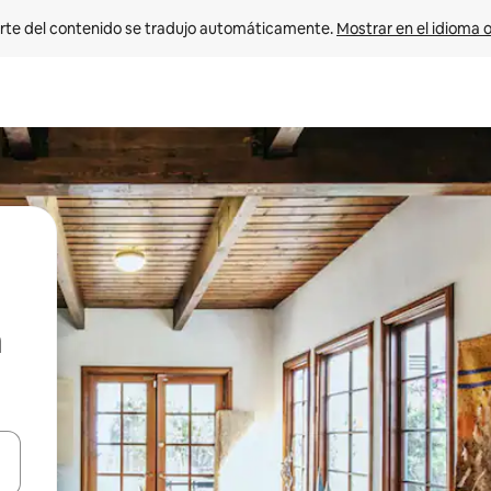
rte del contenido se tradujo automáticamente. 
Mostrar en el idioma o
vegar usando las teclas de las flechas hacia arriba y hacia abajo, o b