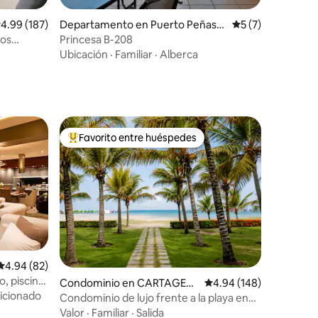
iones
alificación promedio: 4.99 de 5; 187 evaluaciones
4.99 (187)
Departamento en Puerto Peñasc
Calificación prom
5 (7)
o
dos
Princesa B-208
.
Ubicación
·
Familiar
·
Alberca
Favorito entre huéspedes
re huéspedes
De los mejores en Favorito entre huéspedes
Calificación promedio: 4.94 de 5; 82 evaluaciones
4.94 (82)
iones
, piscina
Condominio en CARTAGEN
Calificación promedio: 
4.94 (148)
icionado
A
Condominio de lujo frente a la playa en
Cartagena | Playa privada
Valor
·
Familiar
·
Salida