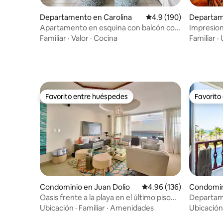
Departamento en Carolina
Calificación promedio:
4.9 (190)
Departame
Apartamento en esquina con balcón con
Impresion
vistas al mar
cascada ce
Familiar
·
Valor
·
Cocina
Familiar
·
Favorito entre huéspedes
Favorito
Favorito entre huéspedes
Favorito
Condominio en Juan Dolio
Calificación promedio: 
4.96 (136)
Condomin
Oasis frente a la playa en el último piso
Departame
con 3 recámaras y vistas preciosas
azotea pr
Ubicación
·
Familiar
·
Amenidades
Ubicación