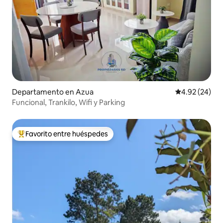
Departamento en Azua
Calificación p
4.92 (24)
Funcional, Trankilo, Wifi y Parking
Favorito entre huéspedes
De los mejores en Favorito entre huéspedes