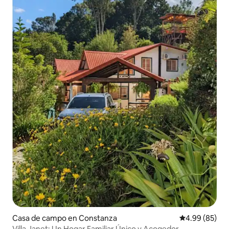
Casa de campo en Constanza
Calificación p
4.99 (85)
​Villa Janet: Un Hogar Familiar Único y Acogedor.