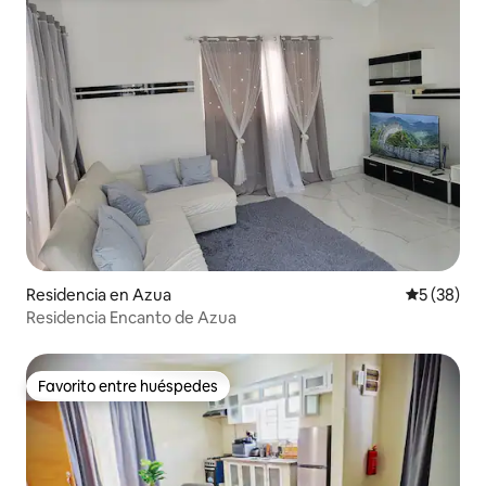
Residencia en Azua
Calificaci
5 (38)
Residencia Encanto de Azua
Favorito entre huéspedes
Favorito entre huéspedes