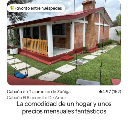
Favorito entre huéspedes
De los mejores en Favorito entre huéspedes
Cabaña en Tlajomulco de Zúñiga
Calificación p
4.97 (162)
Cabaña El Rinconsito De Amor
La comodidad de un hogar y unos
precios mensuales fantásticos