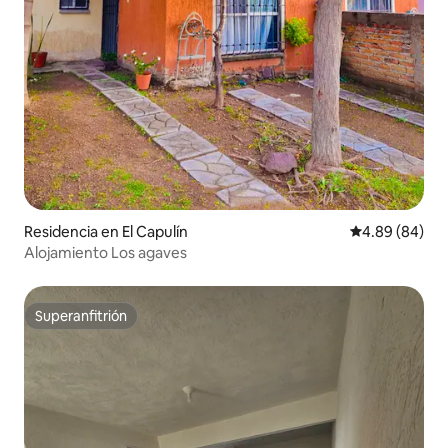
Residencia en El Capulín
Calificación p
4.89 (84)
Alojamiento Los agaves
Superanfitrión
Superanfitrión