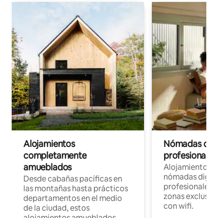
Alojamientos
Nómadas digit
completamente
profesionales 
amueblados
Alojamientos 
nómadas digita
Desde cabañas pacíficas en
profesionales d
las montañas hasta prácticos
zonas exclusiva
departamentos en el medio
con wifi.
de la ciudad, estos
alojamientos amueblados