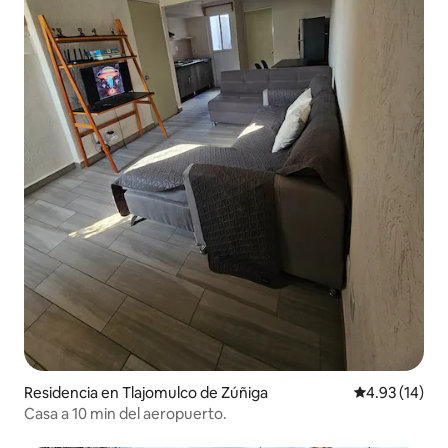
Residencia en Tlajomulco de Zúñiga
Calificación 
4.93 (14)
Casa a 10 min del aeropuerto.