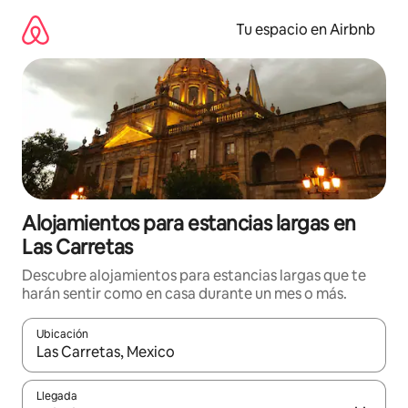
Ir
al
Tu espacio en Airbnb
contenido
Alojamientos para estancias largas en
Las Carretas
Descubre alojamientos para estancias largas que te
harán sentir como en casa durante un mes o más.
Ubicación
Cuando los resultados estén disponibles, podrás navegar usando l
Llegada