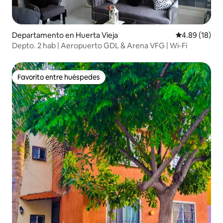
Departamento en Huerta Vieja
Calificación 
4.89 (18)
Depto. 2 hab | Aeropuerto GDL & Arena VFG | Wi-Fi
Favorito entre huéspedes
Favorito entre huéspedes