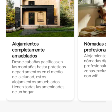
Alojamientos
Nómadas digit
completamente
profesionales 
amueblados
Alojamientos 
nómadas digita
Desde cabañas pacíficas en
profesionales d
las montañas hasta prácticos
zonas exclusiva
departamentos en el medio
con wifi.
de la ciudad, estos
alojamientos amueblados
tienen todas las amenidades
de un hogar.