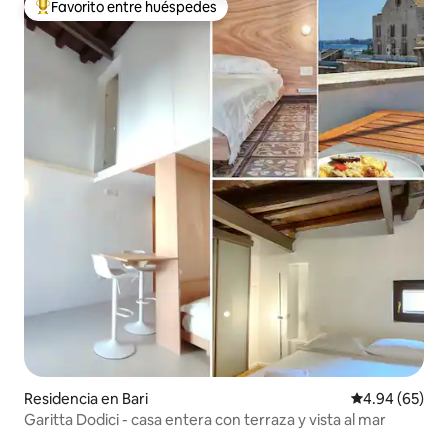
Favorito entre huéspedes
De los mejores en Favorito entre huéspedes
Residencia en Bari
Calificación p
4.94 (65)
Garitta Dodici - casa entera con terraza y vista al mar