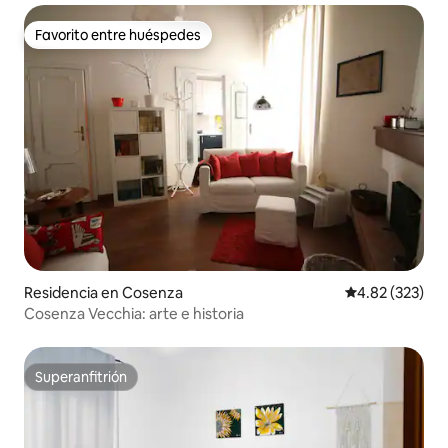
Favorito entre huéspedes
Favorito entre huéspedes
Residencia en Cosenza
Calificación pr
4.82 (323)
Cosenza Vecchia: arte e historia
Superanfitrión
Superanfitrión