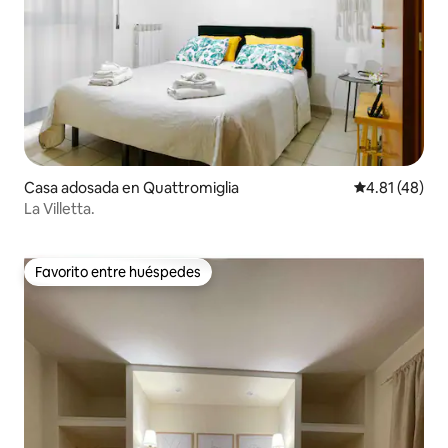
Casa adosada en Quattromiglia
Calificación 
4.81 (48)
La Villetta.
Favorito entre huéspedes
Favorito entre huéspedes