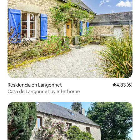
Residencia en Langonnet
Calificación
4.83 (6)
Casa de Langonnet by Interhome