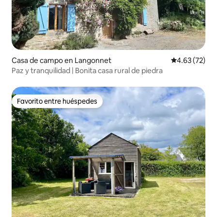
Casa de campo en Langonnet
Calificación 
4.63 (72)
Paz y tranquilidad | Bonita casa rural de piedra
Favorito entre huéspedes
Favorito entre huéspedes