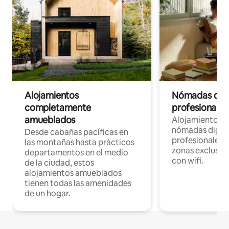
Alojamientos
Nómadas digit
completamente
profesionales 
amueblados
Alojamientos 
nómadas digita
Desde cabañas pacíficas en
profesionales d
las montañas hasta prácticos
zonas exclusiva
departamentos en el medio
con wifi.
de la ciudad, estos
alojamientos amueblados
tienen todas las amenidades
de un hogar.