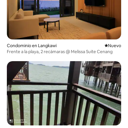
Condominio en Langkawi
Nuevo aloj
Nuevo
Frente a la playa, 2 recámaras @ Melissa Suite Cenang