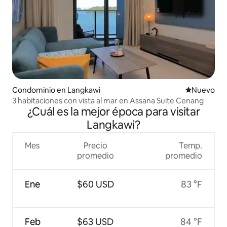
Condominio en Langkawi
Nuevo aloj
Nuevo
3 habitaciones con vista al mar en Assana Suite Cenang
¿Cuál es la mejor época para visitar
Langkawi?
Mes
Precio
Temp.
promedio
promedio
Ene
$60 USD
83 °F
Feb
$63 USD
84 °F