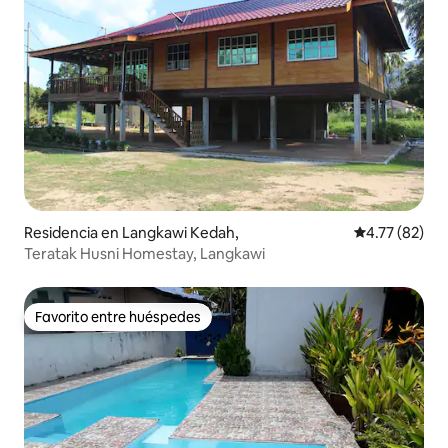
Residencia en Langkawi Kedah,
Calificación 
4.77 (82)
Teratak Husni Homestay, Langkawi
Favorito entre huéspedes
Favorito entre huéspedes