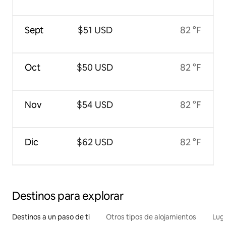
Sept
$51 USD
82 °F
Oct
$50 USD
82 °F
Nov
$54 USD
82 °F
Dic
$62 USD
82 °F
Destinos para explorar
Destinos a un paso de ti
Otros tipos de alojamientos
Lug