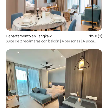
Departamento en Langkawi
Calificació
5.0 (3)
Suite de 2 recámaras con balcón | 4 personas | A poca
distancia a pie de Cenang Beach