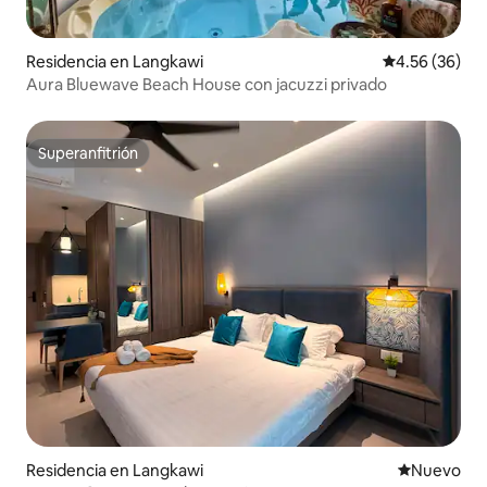
Residencia en Langkawi
Calificación p
4.56 (36)
Aura Bluewave Beach House con jacuzzi privado
Superanfitrión
Superanfitrión
Residencia en Langkawi
Nuevo aloj
Nuevo