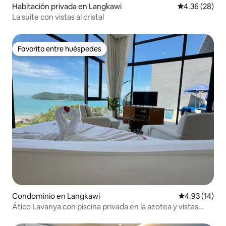
Habitación privada en Langkawi
Calificación p
4.36 (28)
La suite con vistas al cristal
Favorito entre huéspedes
Favorito entre huéspedes
Condominio en Langkawi
Calificación 
4.93 (14)
Ático Lavanya con piscina privada en la azotea y vistas
completas al mar