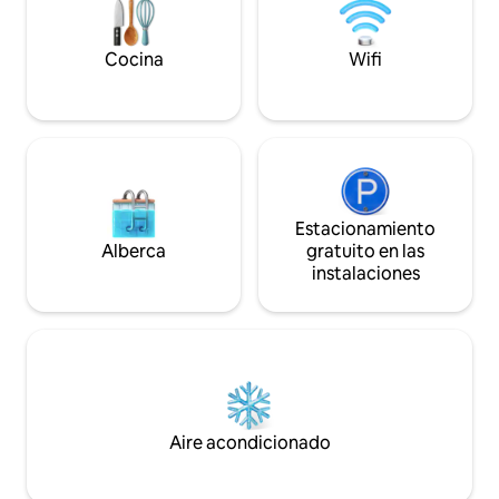
Assana Suites es l
Cenang, este ático combina a la
escapada a Langka
perfección privacidad y accesibilidad.
¡Reserva hoy mismo la escapada de tus
Cocina
Wifi
sueños!
Estacionamiento
Alberca
gratuito en las
instalaciones
Aire acondicionado