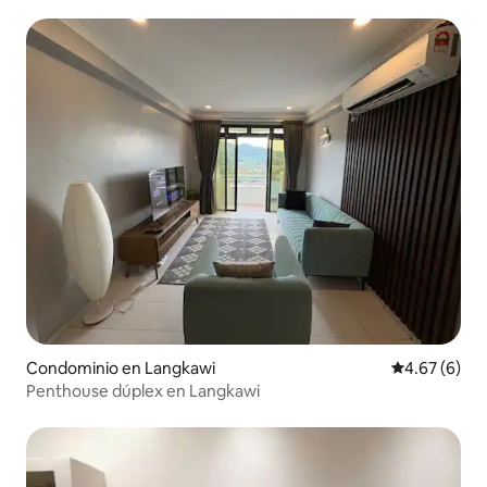
impuestos.靠海公寓
Condominio en Langkawi
Calificación
4.67 (6)
Penthouse dúplex en Langkawi