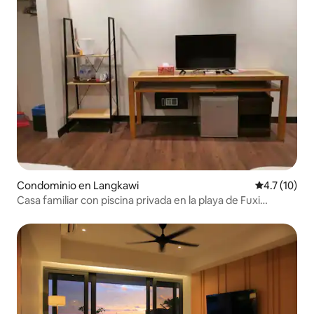
Condominio en Langkawi
Calificación
4.7 (10)
Casa familiar con piscina privada en la playa de Fuxi
Cenang