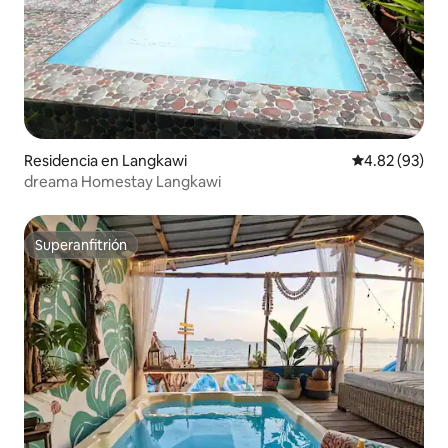
Residencia en Langkawi
Calificación p
4.82 (93)
dreama Homestay Langkawi
Superanfitrión
Superanfitrión