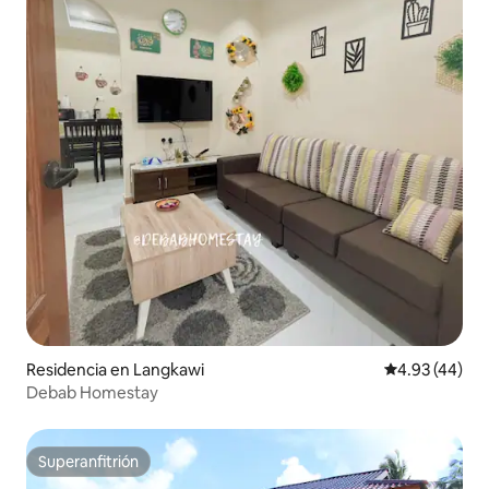
Residencia en Langkawi
Calificación 
4.93 (44)
Debab Homestay
Superanfitrión
Superanfitrión