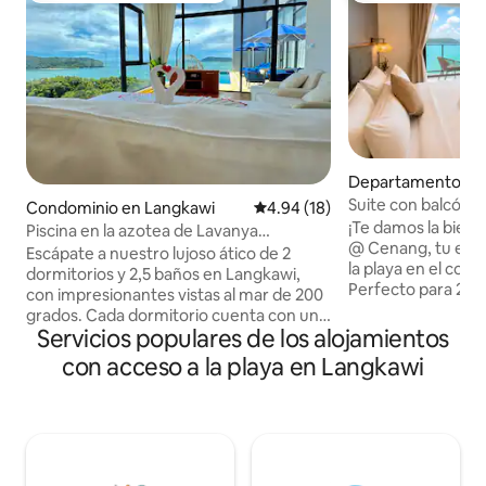
Departamento en
Suite con balcón fr
Condominio en Langkawi
Calificación promedio: 4.94 de 
4.94 (18)
al mar | Cenang B
¡Te damos la bienv
Piscina en la azotea de Lavanya
@ Cenang, tu eleg
Penthouse con vistas de 200° al mar
Escápate a nuestro lujoso ático de 2
la playa en el cor
dormitorios y 2,5 baños en Langkawi,
Perfecto para 2 huésped
con impresionantes vistas al mar de 200
solo 30 metros de 
grados. Cada dormitorio cuenta con una
solo 3-5 minutos a 
Servicios populares de los alojamientos
cama tamaño king para tu máxima
Cenang, estarás a 
comodidad. Disfruta de tu balcón
con acceso a la playa en Langkawi
McDonald's, Unde
privado con piscina y aprovecha los
Langkawi, cafeterí
servicios del hotel, como el gimnasio con
tiendas de conveni
vistas al mar las 24 horas, sauna, bar en la
de impuestos y un
azotea y servicio de habitaciones. A
nocturna. Con la playa, los restaurantes
pocos pasos de la playa de Tengah y a
y las atracciones a
poca distancia en coche de la playa de