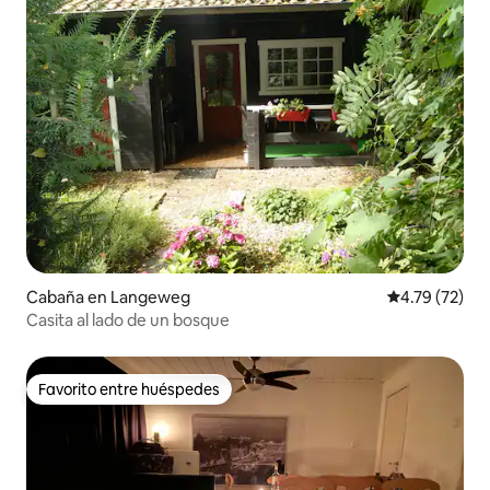
Cabaña en Langeweg
Calificación 
4.79 (72)
Casita al lado de un bosque
Favorito entre huéspedes
Favorito entre huéspedes