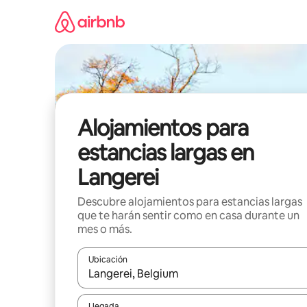
Ir
al
contenido
Alojamientos para
estancias largas en
Langerei
Descubre alojamientos para estancias largas
que te harán sentir como en casa durante un
mes o más.
Ubicación
Cuando los resultados estén disponibles, podrás na
Llegada