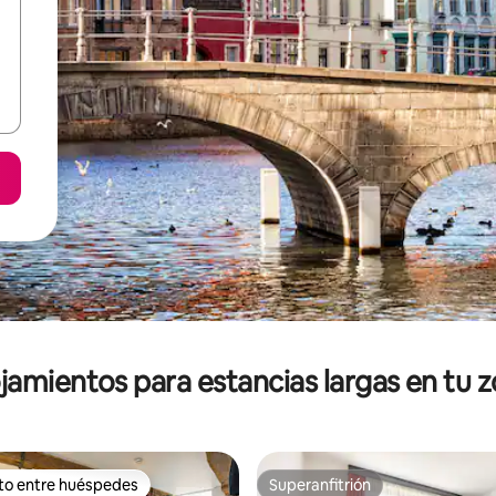
jamientos para estancias largas en tu 
ito entre huéspedes
Superanfitrión
ejores en Favorito entre huéspedes
Superanfitrión