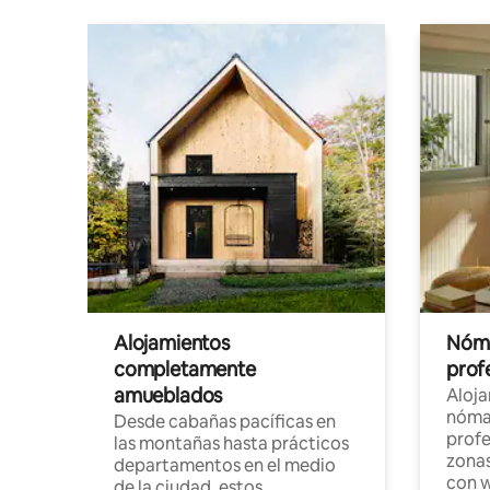
Alojamientos
Nóma
completamente
profe
amueblados
Aloj
nómad
Desde cabañas pacíficas en
profe
las montañas hasta prácticos
zonas
departamentos en el medio
con w
de la ciudad, estos