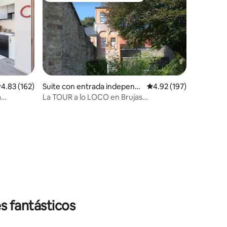
iones
alificación promedio: 4.83 de 5; 162 evaluaciones
4.83 (162)
Suite con entrada independi
Calificación promedio: 
4.92 (197)
ente en Brujas
a
La TOUR a lo LOCO en Brujas
(estacionamiento privado gratuito)
s fantásticos