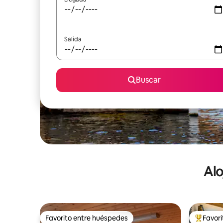
Salida
Buscar
Alo
Favorito entre huéspedes
Favor
Favorito entre huéspedes
De los m