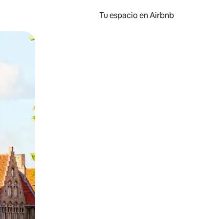
Tu espacio en Airbnb
ien tocando y deslizando la pantalla.