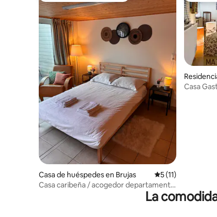
Residenci
Casa Gas
Casa de huéspedes en Brujas
Calificación promed
5 (11)
Casa caribeña / acogedor departamento
La comodidad
en Brujas