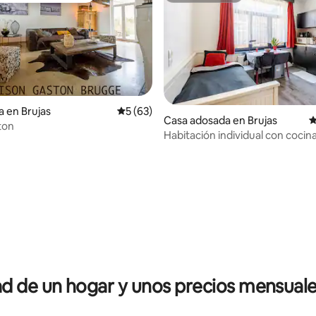
a en Brujas
Calificación promedio: 5 de 5; 63 evaluac
5 (63)
Casa adosada en Brujas
C
ton
Habitación individual con cocin
americana
io: 5 de 5; 11 evaluaciones
 de un hogar y unos precios mensuale