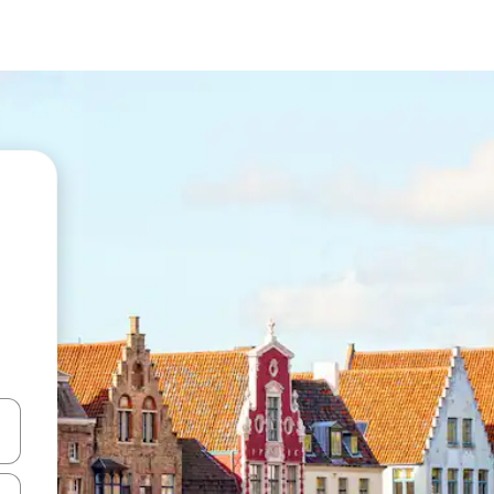
vegar usando las teclas de las flechas hacia arriba y hacia abajo, o b