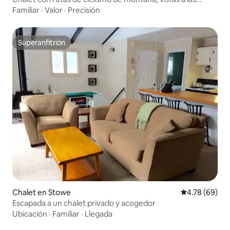
montañas y sala de juegos
Familiar
·
Valor
·
Precisión
Superanfitrión
Superanfitrión
Chalet en Stowe
Calificación p
4.78 (69)
Escapada a un chalet privado y acogedor
Ubicación
·
Familiar
·
Llegada