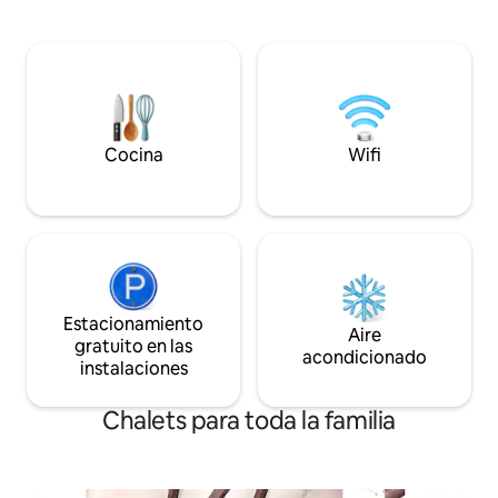
nivelada y de fácil acceso fuera de la
Stowe Mtn Resort,
pintoresca Ruta 100 de Vermont. Se
senderos del bosq
proporcionan sábanas, mantas, toallas y
encantadoras tien
leña. Bien mantenido. Los perros son
cenando junto a l
bienvenidos. Los huéspedes son
de un día en la nie
responsables de la eliminación de la
acurrucarte bajo 
basura. CALEFACCIÓN CENTRAL Y AIRE
chocolate caliente
ACONDICIONADO; MÁX. 12. Consulta
quietud de la mont
Cocina
Wifi
“El espacio” para obtener más
invernal te espera
información.
Estacionamiento
Aire
gratuito en las
acondicionado
instalaciones
Chalets para toda la familia