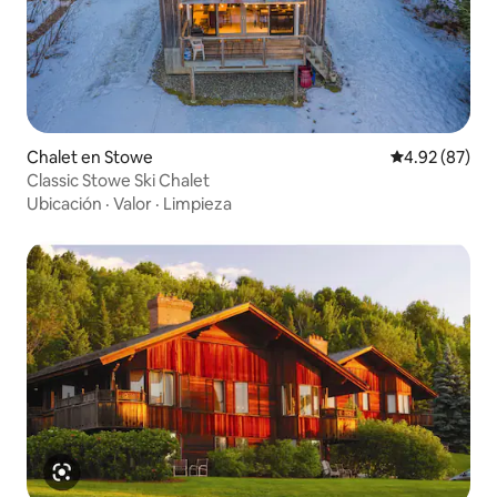
Chalet en Stowe
Calificación p
4.92 (87)
Classic Stowe Ski Chalet
Ubicación
·
Valor
·
Limpieza