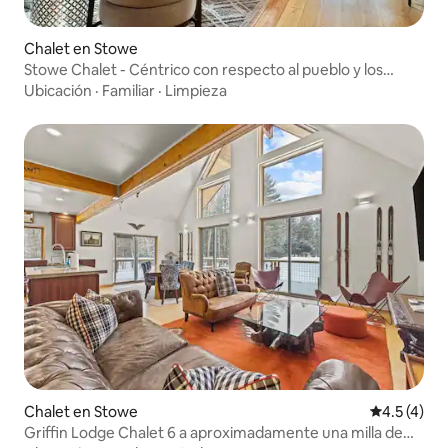
Chalet en Stowe
Stowe Chalet - Céntrico con respecto al pueblo y los
senderos
Ubicación
·
Familiar
·
Limpieza
Chalet en Stowe
Calificació
4.5 (4)
Griffin Lodge Chalet 6 a aproximadamente una milla de