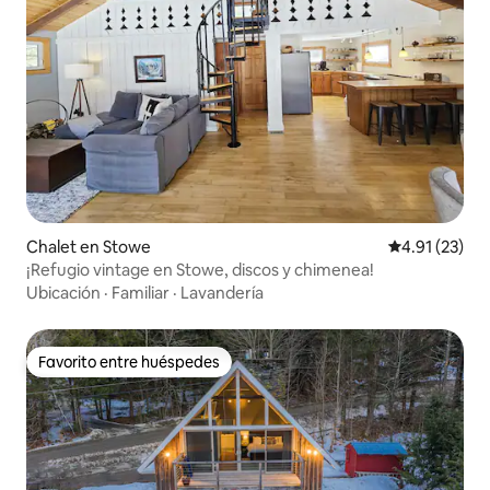
Chalet en Stowe
Calificación 
4.91 (23)
¡Refugio vintage en Stowe, discos y chimenea!
Ubicación
·
Familiar
·
Lavandería
Favorito entre huéspedes
Favorito entre huéspedes