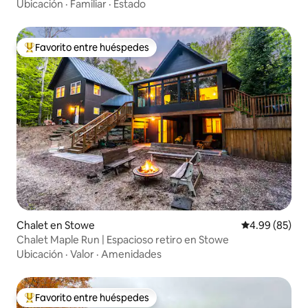
Stowe Res
Ubicación
·
Familiar
·
Estado
Favorito entre huéspedes
De los mejores en Favorito entre huéspedes
Chalet en Stowe
Calificación p
4.99 (85)
Chalet Maple Run | Espacioso retiro en Stowe
Ubicación
·
Valor
·
Amenidades
Favorito entre huéspedes
De los mejores en Favorito entre huéspedes