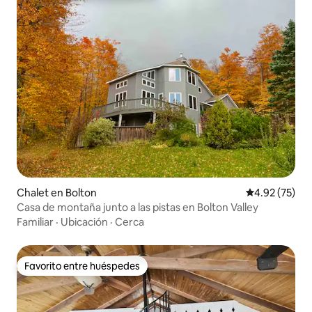
Chalet en Bolton
Calificación 
4.92 (75)
Casa de montaña junto a las pistas en Bolton Valley
Familiar
·
Ubicación
·
Cerca
Favorito entre huéspedes
Favorito entre huéspedes