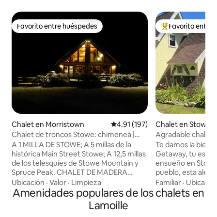
Favorito entre huéspedes
Favorito entre
Favorito entre huéspedes
De los mejores en
Chalet en Morristown
Calificación promedio: 4.91 de 5
4.91 (197)
Chalet en Stowe
Chalet de troncos Stowe: chimenea |
Agradable chalet d
jacuzzi | vistas + wifi
chimenea exterio
A 1 MILLA DE STOWE; A 5 millas de la
Te damos la bienve
histórica Main Street Stowe; A 12,5 millas
Getaway, tu escap
de los telesquíes de Stowe Mountain y
ensueño en Stowe,
Spruce Peak. CHALET DE MADERA
pueblo, esta alegr
STOWE con wifi rápido y confiable,
convierte en el r
Ubicación
·
Valor
·
Limpieza
Familiar
·
Ubicació
chimenea de madera real (no de gas);
Amenidades populares de los chalets en
la bola de nieve. D
chimenea al aire libre, jacuzzi; vistas a la
fresco de la monta
Lamoille
montaña en una carretera tranquila,
esquiando en las l