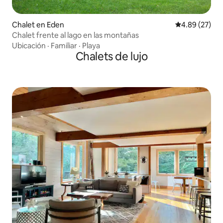
Chalet en Eden
Calificación p
4.89 (27)
Chalet frente al lago en las montañas
Ubicación
·
Familiar
·
Playa
Chalets de lujo