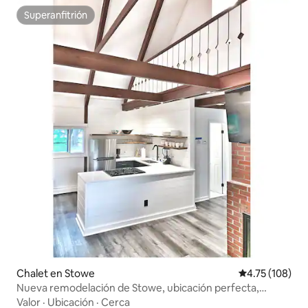
Superanfitrión
Superanfitrión
Chalet en Stowe
Calificación p
4.75 (108)
Nueva remodelación de Stowe, ubicación perfecta,
muchas comodidades
Valor
·
Ubicación
·
Cerca