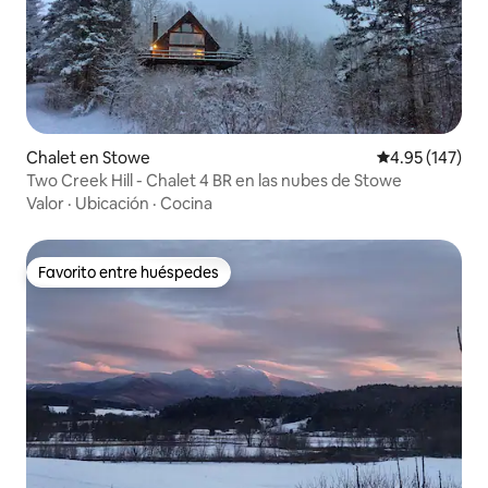
Chalet en Stowe
Calificación p
4.95 (147)
Two Creek Hill - Chalet 4 BR en las nubes de Stowe
Valor
·
Ubicación
·
Cocina
Favorito entre huéspedes
Favorito entre huéspedes