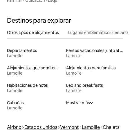
Familiar
·
Ubicación
·
Esquí
Destinos para explorar
Otros tipos de alojamientos
Lugares emblemáticos cercanos
Departamentos
Rentas vacacionales junto al agua
Lamoille
Lamoille
Alojamientos que admiten mascotas
Alojamientos para familias
Lamoille
Lamoille
Habitaciones de hotel
Bed and breakfasts
Lamoille
Lamoille
Cabañas
Mostrar más
Lamoille
Airbnb
Estados Unidos
Vermont
Lamoille
Chalets