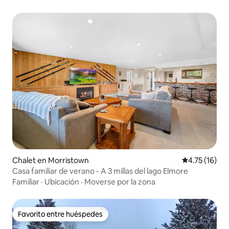
Chalet en Morristown
Calificación 
4.75 (16)
Casa familiar de verano - A 3 millas del lago Elmore
Familiar
·
Ubicación
·
Moverse por la zona
Favorito entre huéspedes
Favorito entre huéspedes