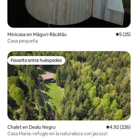
Minicasa en Măguri-Răcătău
Calificaci
5 (25)
Casa pequeña
Favorito entre huéspedes
Favorito entre huéspedes
Chalet en Dealu Negru
Calificación pr
4.92 (226)
Casa Maria: refugio en la naturaleza con jacuzzi