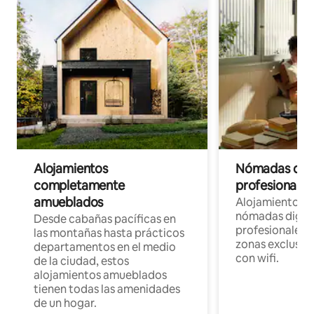
Alojamientos
Nómadas digit
completamente
profesionales 
amueblados
Alojamientos 
nómadas digita
Desde cabañas pacíficas en
profesionales d
las montañas hasta prácticos
zonas exclusiva
departamentos en el medio
con wifi.
de la ciudad, estos
alojamientos amueblados
tienen todas las amenidades
de un hogar.