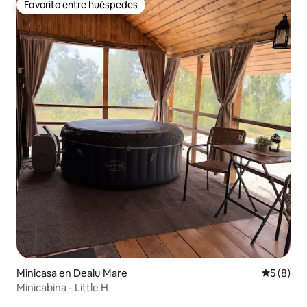
Favorito entre huéspedes
Favorito entre huéspedes
Minicasa en Dealu Mare
Calificac
5 (8)
Minicabina - Little H