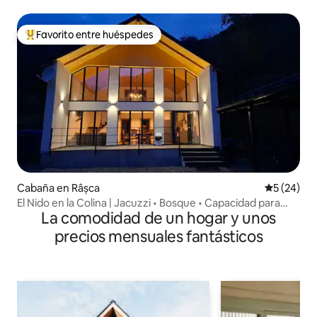
Favorito entre huéspedes
De los mejores en Favorito entre huéspedes
Cabaña en Râșca
Calificaci
5 (24)
El Nido en la Colina | Jacuzzi • Bosque • Capacidad para
La comodidad de un hogar y unos
10 personas
precios mensuales fantásticos