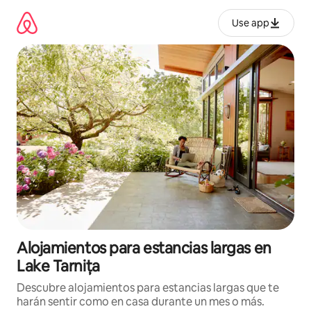
Ir
al
Use app
contenido
Alojamientos para estancias largas en
Lake Tarnița
Descubre alojamientos para estancias largas que te
harán sentir como en casa durante un mes o más.