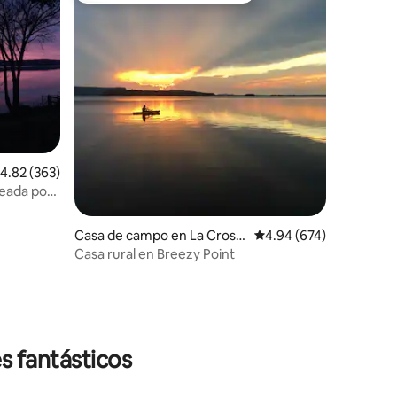
iones
alificación promedio: 4.82 de 5; 363 evaluaciones
4.82 (363)
deada por
Casa de campo en La Cross
Calificación promedio: 
4.94 (674)
e
Casa rural en Breezy Point
s fantásticos