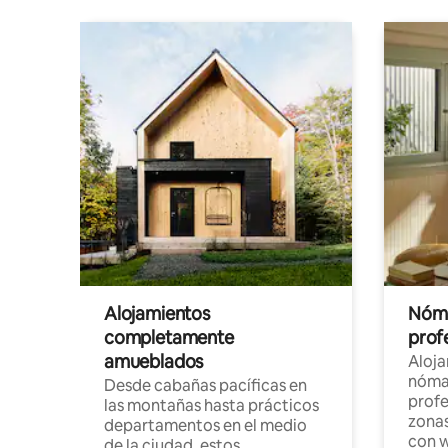
Alojamientos
Nóma
completamente
profe
amueblados
Aloj
nómad
Desde cabañas pacíficas en
profe
las montañas hasta prácticos
zonas
departamentos en el medio
con w
de la ciudad, estos