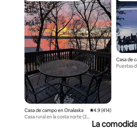
Casa de 
e
Puestas de
Casa de campo en Onalaska
Calificación promedio:
4.9 (414)
Casa rural en la costa norte (2
La comodidad
dormitorios) en el lago Onalaska