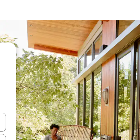
vegar usando las teclas de las flechas hacia arriba y hacia abajo, o b