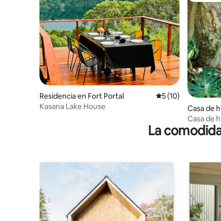
Residencia en Fort Portal
Calificación promed
5 (10)
Kasana Lake House
Casa de h
ortal
Casa de 
La comodidad