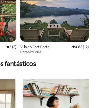
Calificación promedio: 5 de 5; 3 evaluaciones
5 (3)
Villa en Fort Portal
Calificación promedio
4.83 (12)
Baranko Villa
iones
s fantásticos