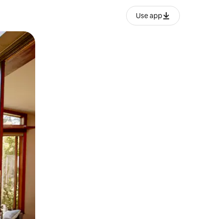
Use app
ien tocando y deslizando la pantalla.