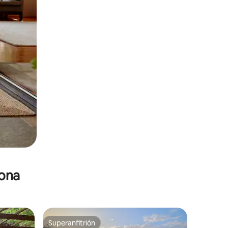
zona
Superanfitrión
Superanfitrión