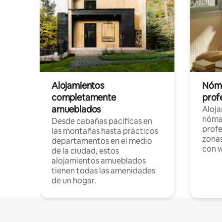
Alojamientos
Nóma
completamente
profe
amueblados
Aloj
nómad
Desde cabañas pacíficas en
profe
las montañas hasta prácticos
zonas
departamentos en el medio
con w
de la ciudad, estos
alojamientos amueblados
tienen todas las amenidades
de un hogar.