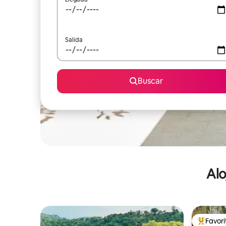
Salida
Buscar
Alo
Favor
De los m