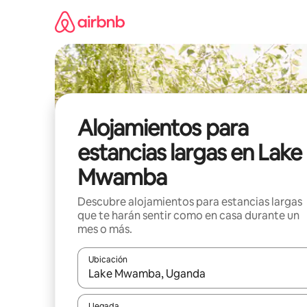
Ir
al
contenido
Alojamientos para
estancias largas en Lake
Mwamba
Descubre alojamientos para estancias largas
que te harán sentir como en casa durante un
mes o más.
Ubicación
Cuando los resultados estén disponibles, podrás na
Llegada