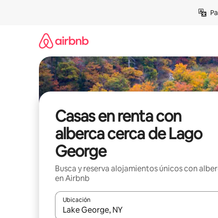
Ir
Pa
al
contenido
Casas en renta con
alberca cerca de Lago
George
Busca y reserva alojamientos únicos con albe
en Airbnb
Ubicación
Cuando los resultados estén disponibles, podrás na