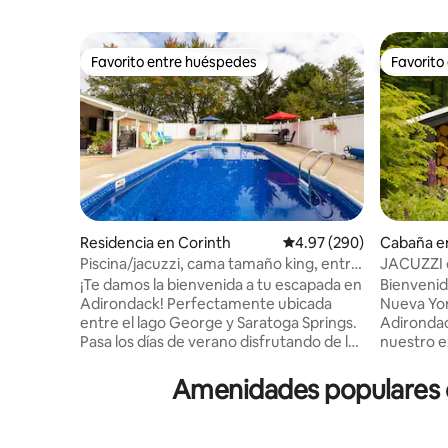
Favorito entre huéspedes
Favorito
Favorito entre huéspedes
Favorito
Residencia en Corinth
Calificación promedio: 
4.97 (290)
Cabaña e
Piscina/jacuzzi, cama tamaño king, entre
JACUZZI d
el lago George y Saratoga
Woodshe
¡Te damos la bienvenida a tu escapada en
Bienvenid
Adirondack! Perfectamente ubicada
Nueva Yor
entre el lago George y Saratoga Springs.
Adirondack. Cuando te hos
Pasa los días de verano disfrutando de la
nuestro e
alberca privada climatizada a nivel del
solo expe
suelo, relájate durante todo el año en el
tipos dif
Amenidades populares d
jacuzzi y descansa en un entorno
del árbol,
tranquilo que se siente privado pero está
cabañas, 
cerca de todo. Ya sea que estés aquí para
explorar 