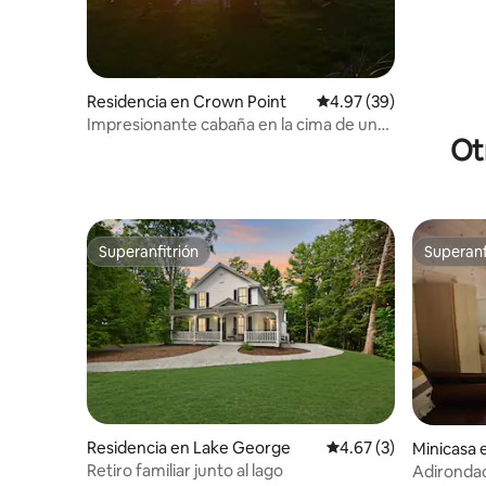
Residencia en Crown Point
Calificación promedio:
4.97 (39)
Impresionante cabaña en la cima de una
Ot
montaña
Superanfitrión
Superanf
Superanfitrión
Superanf
Residencia en Lake George
Calificación promedio
4.67 (3)
Minicasa 
Retiro familiar junto al lago
Adironda