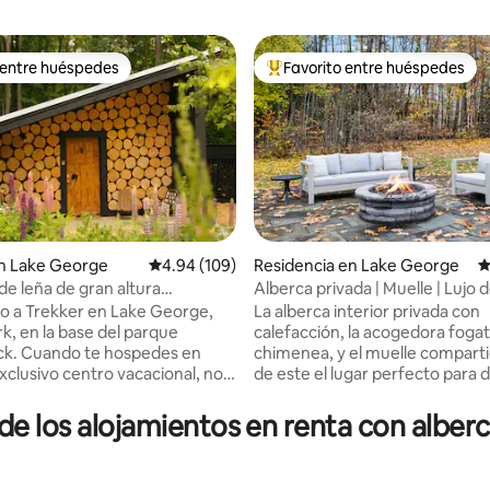
 entre huéspedes
Favorito entre huéspedes
 entre huéspedes
De los mejores en Favorito ent
4.97 de 5; 290 evaluaciones
n Lake George
Calificación promedio: 4.94 de 5; 109 evaluac
4.94 (109)
Residencia en Lake George
C
e leña de gran altura
Alberca privada | Muelle | Lujo d
d
recámaras
o a Trekker en Lake George,
La alberca interior privada con
k, en la base del parque
calefacción, la acogedora fogata
pedes en
chimenea, y el muelle compart
xclusivo centro vacacional, no
de este el lugar perfecto para d
rimentarás y verás muchos
de la belleza del lago George. E
erentes de alquileres como casas
espacio cuenta con muchos ser
e los alojamientos en renta con alber
 yurtas, casas de tierra y
únicos, como un putting green,
sino que también podrás
barbacoa, juegos al aire libre 
nuestros campos de flores
más. A 5 minutos a pie del centr