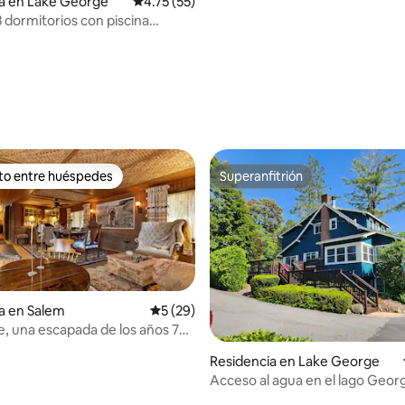
a en Lake George
Calificación promedio: 4.75 de 5; 55 evaluac
4.75 (55)
3 dormitorios con piscina
 el pueblo!
 4.93 de 5; 27 evaluaciones
ito entre huéspedes
Superanfitrión
ejores en Favorito entre huéspedes
Superanfitrión
a en Salem
Calificación promedio: 5 de 5; 29 evaluac
5 (29)
, una escapada de los años 70
ca
Residencia en Lake George
Acceso al agua en el lago Georg
dormitorios, capacidad para 14