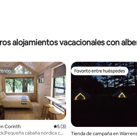
 4.97 de 5; 39 evaluaciones
ros alojamientos vacacionales con albe
itrión
Favorito entre huéspedes
itrión
Favorito entre huéspedes
: 4.67 de 5; 3 evaluaciones
en Corinth
Calificación promedio: 5 de 5; 3 evaluac
5 (3)
ck|Pequeña cabaña nórdica con
Tienda de campaña en Warren