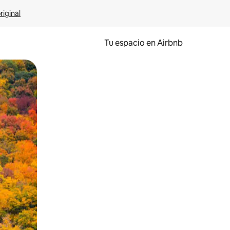
riginal
Tu espacio en Airbnb
ien tocando y deslizando la pantalla.