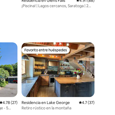
iones
Residencia en Glens Falls
Calificación promedio:
4.91 (88)
¡Piscina! | Lagos cercanos, Saratoga | 2
chimeneas
Favorito entre huéspedes
Favorito entre huéspedes
iones
Calificación promedio: 4.78 de 5; 27 evaluaciones
4.78 (27)
Residencia en Lake George
Calificación promedi
4.7 (37)
e - 5
Retiro rústico en la montaña
 personas