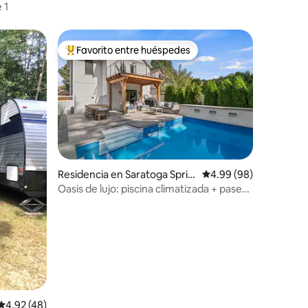
 1
Favorito entre huéspedes
De los mejores en Favorito entre huéspedes
iones
Residencia en Saratoga Sprin
Calificación promedio:
4.99 (98)
gs
Oasis de lujo: piscina climatizada + paseo
a la ciudad/pista
Calificación promedio: 4.92 de 5; 48 evaluaciones
4.92 (48)