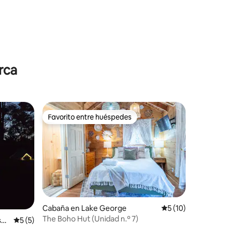
rca
Favorito entre huéspedes
Favorito entre huéspedes
Cabaña en Lake George
Calificación prome
5 (10)
iones
The Boho Hut (Unidad n.º 7)
sb
Calificación promedio: 5 de 5; 5 evaluaciones
5 (5)