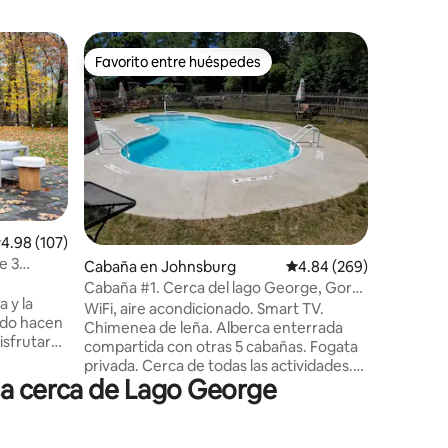
Residenc
Favorito entre huéspedes
Favorit
re huéspedes
Favorito entre huéspedes
Favorit
¡A minuto
¡Casa tip
Escapada
año, ¡en
restauran
playas! 
MtnSki, 1
delanter
terraza t
climatiza
iones
alificación promedio: 4.98 de 5; 107 evaluaciones
4.98 (107)
octubre),
e 3
Cabaña en Johnsburg
Calificación promedio: 
4.84 (269)
totalmen
de bonifi
Cabaña #1. Cerca del lago George, Gore
 y la
además de
Mt, chimenea, alberca
WiFi, aire acondicionado. Smart TV.
ido hacen
¡Capacida
Chimenea de leña. Alberca enterrada
isfrutar
duchas, b
compartida con otras 5 cabañas. Fogata
ste
bdrm. 1st
privada. Cerca de todas las actividades.
vicios
estacion
ca cerca de Lago George
Entorno especial y sereno. A 20 minutos
4 meses d
del lago George. A solo 5 millas de una
y mucho
playa de arena en el lago Loon. A pocos
o de la
minutos del rafting en aguas bravas. A 5