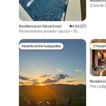
Residenci
¡Casa de 
privada en
Residencia en Wevertown
Calificación promedio:
4.93 (27)
Piscina interior privada + jacuzzi • 10
minutos a Gore
Favorito entre huéspedes
Favor
Favorito entre huéspedes
De los m
Residenci
The Lodge
con alber