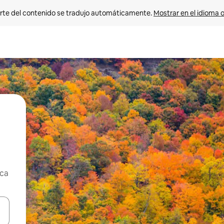
rte del contenido se tradujo automáticamente. 
Mostrar en el idioma o
rca
vegar usando las teclas de las flechas hacia arriba y hacia abajo, o b