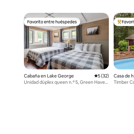
vista al a
Favorito entre huéspedes
Favor
Favorito entre huéspedes
De los m
Cabaña en Lake George
Calificación promed
5 (32)
Casa de 
Springs
Unidad dúplex queen n.º 5, Green Haven
Timber Co
Resort, Lake George
tipo estu