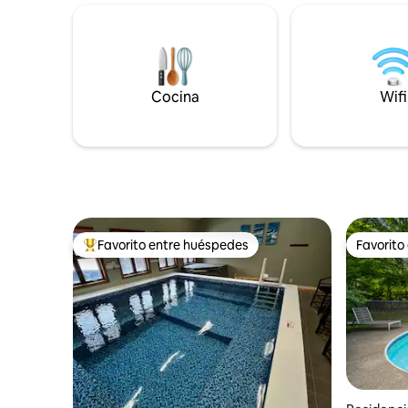
disfrutar de los días de lago, las
silvestres
montañas, el esquí, el hipódromo, el
gallinas 
racino, los eventos locales o
abejas me
simplemente para relajarte, este
y la natur
alojamiento está diseñado para una
casa un p
estancia fácil y memorable ¡La ALBERCA
colmenas,
Cocina
Wifi
está abierta para la temporada 2026!
y sirope 
Estará climatizada desde mediados de
granjas y 
mayo hasta mediados de octubre
Favorito entre huéspedes
Favorito
De los mejores en Favorito entre huéspedes
Favorito