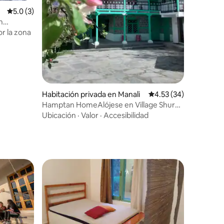
Calificación promedio: 5.0 de 5; 3 evaluaciones
5.0 (3)
n
r la zona
iones
Habitación privada en Manali
Calificación promedio:
4.53 (34)
Hamptan HomeAlójese en Village Shuru,
Manali.
Ubicación
·
Valor
·
Accesibilidad