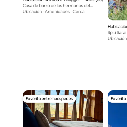
Casa de barro de los hermanos del
Himalaya en Naggar
Ubicación
·
Amenidades
·
Cerca
Habitació
Spiti Sara
Ubicación
Favorito entre huéspedes
Favorito
Favorito entre huéspedes
Favorito