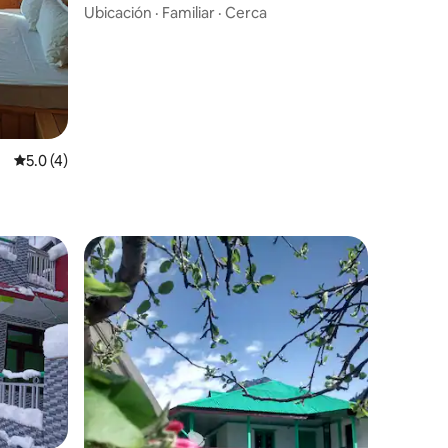
Ubicación
·
Familiar
·
Cerca
Calificación promedio: 5.0 de 5; 4 evaluaciones
5.0 (4)