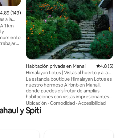
Valor
·
Fa
que nos 
bosque q
iones
alificación promedio: 4.89 de 5; 149 evaluaciones
4.89 (149)
cantar ju
as a la
dormir mi
la carret
 y
*100 mbp
ionamiento
CON 2 D
trabajar
ADJUNTO 
mpieza
caminatas
con
vuelta de
+ música
Habitación privada en Manali
Calificación promed
4.8 (5)
nte ✔
Himalayan Lotus | Vistas al huerto y a la
a de
montaña 104
La estancia boutique Himalayan Lotus es
nuestro hermoso Airbnb en Manali,
 con
donde puedes disfrutar de amplias
axi/
habitaciones con vistas impresionantes
del río Beas. Disfruta de un desayuno de
Ubicación
·
Comodidad
·
Accesibilidad
xi +
haul y Spiti
cortesía y explora la ciudad con facilidad,
ata
gracias a nuestra ubicación privilegiada
con acceso directo a la carretera
principal de Manali-Leh. Relájate en
nuestra cafetería interna, que ofrece
deliciosas comidas y bebidas, y disfruta