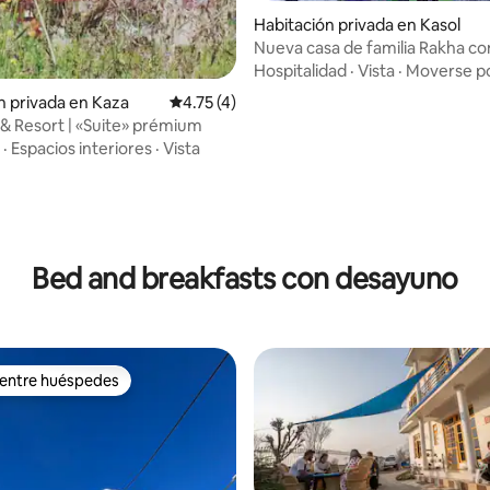
Habitación privada en Kasol
Nueva casa de familia Rakha co
fascinante vista al glaciar.
Hospitalidad
·
Vista
·
Moverse po
n privada en Kaza
Calificación promedio: 4.75 de 5; 4 evaluac
4.75 (4)
i & Resort | «Suite» prémium
·
Espacios interiores
·
Vista
Bed and breakfasts con desayuno
 entre huéspedes
 entre huéspedes