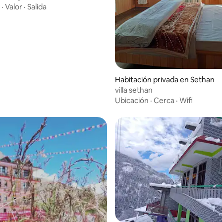
·
Valor
·
Salida
Habitación privada en Sethan
villa sethan
Ubicación
·
Cerca
·
Wifi
: 4.9 de 5; 30 evaluaciones