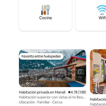
Cocina
Wifi
Favorito entre huéspedes
Favorito entre huéspedes
Habitación privada en Manali
Calificación promedio: 
4.78 (138)
Habitación superior con vistas al río Beas
Habitació
y al monte, Ride Inn, Manali
Ubicación
·
Familiar
·
Cerca
Habitació