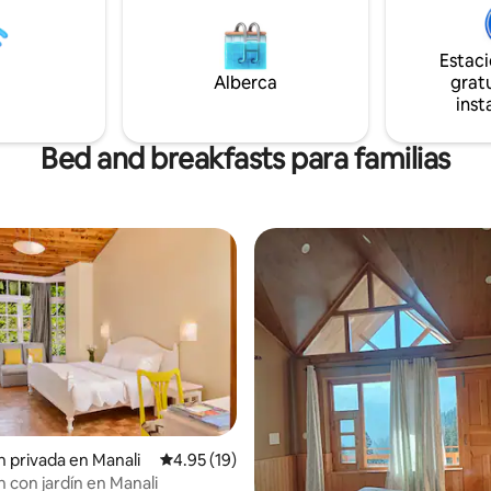
Estac
Alberca
gratu
inst
Bed and breakfasts para familias
4.78 de 5; 138 evaluaciones
n privada en Manali
Calificación promedio: 4.95 de 5; 19 evaluac
4.95 (19)
n con jardín en Manali