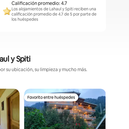
Calificación promedio: 4.7
Los alojamientos de Lahaul y Spiti reciben una
calificación promedio de 4.7 de 5 por parte de
los huéspedes
ul y Spiti
or su ubicación, su limpieza y mucho más.
Minicasa
Favorito entre huéspedes
Favorito entre huéspedes
Gharsa: 
en el Him
Un lugar 
en medio 
vida lent
La idea d
una nece