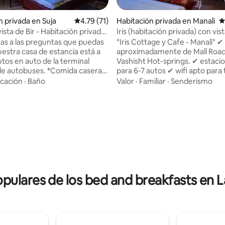
n privada en Suja
Calificación promedio: 4.79 de 5; 71 evaluac
4.79 (71)
Habitación privada en Manali
C
ista de Bir - Habitación privada
Iris (habitación privada) con vist
a viajes de trabajo)
montaña
as a las preguntas que puedas
"Iris Cottage y Cafe - Manali" ✔ A 1 km
 4.82 de 5; 51 evaluaciones
aproximadamente de Mall Road
utos en auto de la terminal
Vashisht Hot-springs. ✔ estac
tobuses. *Comida casera
para 6-7 autos ✔ wifi apto para 
na o no vegetariana a un precio
servicio de ✔ habitaciones y li
cación
·
Baño
Valor
·
Familiar
·
Senderismo
 para estancias
cafetería/ comedor ✔ interno 
n wifi y balcón con silla y mesa.
transmisión deportiva en vivo 
del mercado está a solo 25-30
baño ✔ adjunto con agua calie
aterrizaje de
Hervidor de agua, café/ té en la
 está a 25-30 minutos a pie y
habitación ✔ propiedad rodead
idades de parapente se pueden
Apple Orchard anfitriones ✔
 el lugar de aterrizaje. *El
experimentados para ayudarte
calentador de la habitación es
visitas turísticas/ actividades/ t
 *El desayuno no está
itinerario previsto por un costo adicional:
n el precio.
+ Calentador de habitación + ta
opulares de los bed and breakfasts en La
actividades/ experiencias + fog