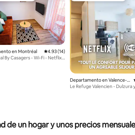
ento en Montréal
Calificación promedio: 4.93 de 5; 14 evaluac
4.93 (14)
 By Casagers - Wi-Fi - Netflix -
dicionado
Departamento en Valence-s
ur-Baïse
Le Refuge Valencien - Dulzura 
elegancia
io: 5 de 5; 13 evaluaciones
 de un hogar y unos precios mensuale