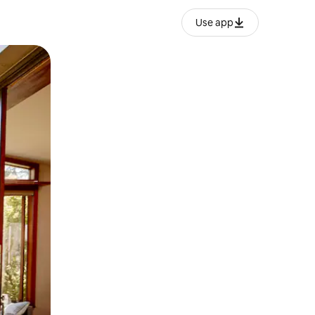
Use app
ien tocando y deslizando la pantalla.