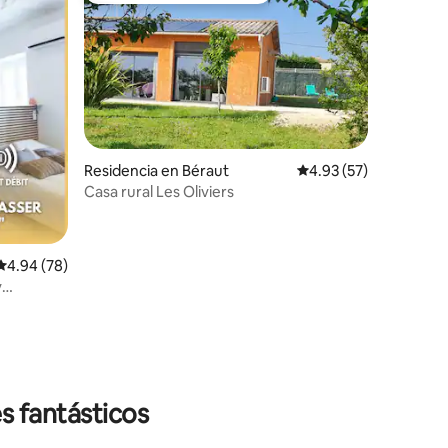
iones
Residencia en Béraut
Calificación promedio:
4.93 (57)
Casa rural Les Oliviers
Calificación promedio: 4.94 de 5; 78 evaluaciones
4.94 (78)
y
s fantásticos