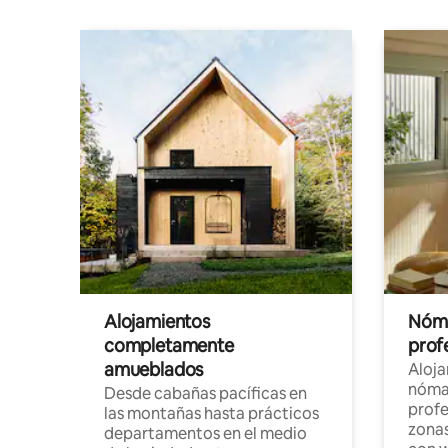
Alojamientos
Nóma
completamente
profe
amueblados
Aloj
nómad
Desde cabañas pacíficas en
profe
las montañas hasta prácticos
zonas
departamentos en el medio