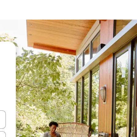
vegar usando las teclas de las flechas hacia arriba y hacia abajo, o b