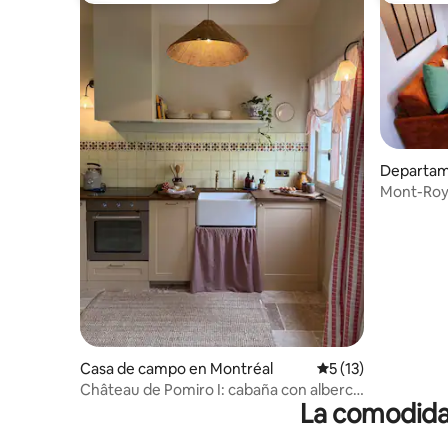
Departam
Mont-Royal
Aire acon
Casa de campo en Montréal
Calificación promed
5 (13)
Château de Pomiro I: cabaña con alberca
La comodidad
climatizada y aire acondicionado