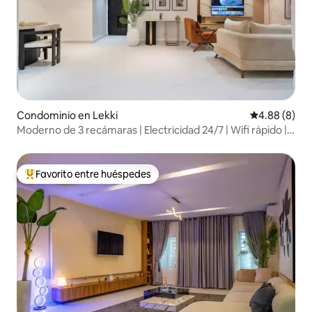
Condominio en Lekki
Calificación
4.88 (8)
Moderno de 3 recámaras | Electricidad 24/7 | Wifi rápido |
PS5
Favorito entre huéspedes
De los mejores en Favorito entre huéspedes