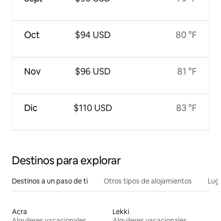
Oct
$94 USD
80 °F
Nov
$96 USD
81 °F
Dic
$110 USD
83 °F
Destinos para explorar
Destinos a un paso de ti
Otros tipos de alojamientos
Lug
Acra
Lekki
Alquileres vacacionales
Alquileres vacacionales