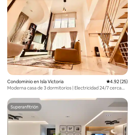
Condominio en Isla Victoria
Calificación 
4.92 (25)
Moderna casa de 3 dormitorios | Electricidad 24/7 cerca
del hotel Eko
Superanfitrión
Superanfitrión