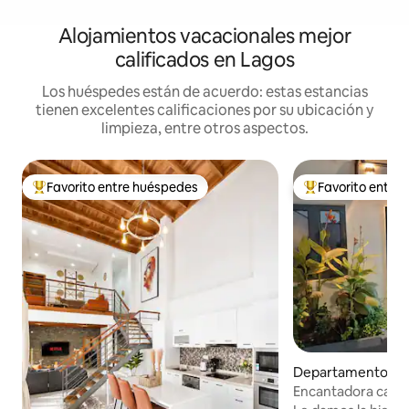
Alojamientos vacacionales mejor
calificados en Lagos
Los huéspedes están de acuerdo: estas estancias
tienen excelentes calificaciones por su ubicación y
limpieza, entre otros aspectos.
Favorito entre huéspedes
Favorito entre
De los mejores en Favorito entre huéspedes
De los mejores en
Departamento en 
Encantadora casa 
alberca, gimnasio 