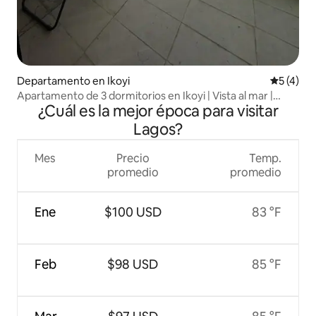
Departamento en Ikoyi
Calificac
5 (4)
Apartamento de 3 dormitorios en Ikoyi | Vista al mar |
¿Cuál es la mejor época para visitar
Cerca del aeropuerto
Lagos?
Mes
Precio
Temp.
promedio
promedio
Ene
$100 USD
83 °F
Feb
$98 USD
85 °F