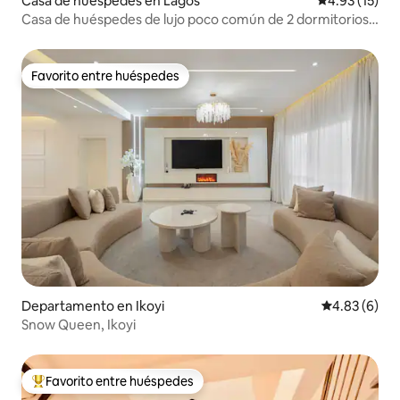
Casa de huéspedes en Lagos
Calificación 
4.93 (15)
Casa de huéspedes de lujo poco común de 2 dormitorios
con jardín privado
Favorito entre huéspedes
Favorito entre huéspedes
Departamento en Ikoyi
Calificación
4.83 (6)
Snow Queen, Ikoyi
Favorito entre huéspedes
De los mejores en Favorito entre huéspedes