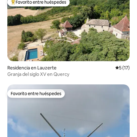
Favorito entre huéspedes
De los mejores en Favorito entre huéspedes
Residencia en Lauzerte
Calificaci
5 (17)
Granja del siglo XV en Quercy
Favorito entre huéspedes
Favorito entre huéspedes