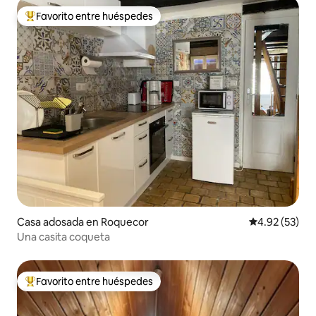
Favorito entre huéspedes
De los mejores en Favorito entre huéspedes
Casa adosada en Roquecor
Calificación 
4.92 (53)
Una casita coqueta
Favorito entre huéspedes
De los mejores en Favorito entre huéspedes