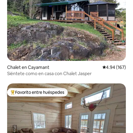
Chalet en Cayamant
Calificación pr
4.94 (167)
Siéntete como en casa con Chalet Jasper
Favorito entre huéspedes
De los mejores en Favorito entre huéspedes