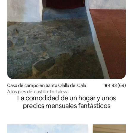
Casa de campo en Santa Olalla del Cala
Calificación p
4.93 (69)
A los pies del castillo-fortaleza
La comodidad de un hogar y unos
precios mensuales fantásticos