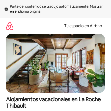
Ir
Parte del contenido se tradujo automáticamente. 
Mostrar 
al
en el idioma original
contenido
Tu espacio en Airbnb
Alojamientos vacacionales en La Roche
Thibault