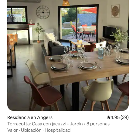
Residencia en Angers
Calificación p
4.95 (39)
Terracotta: Casa con jacuzzi • Jardín • 8 personas
Valor
·
Ubicación
·
Hospitalidad