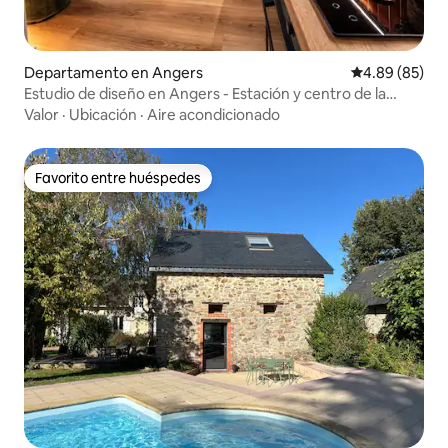
Departamento en Angers
Calificación p
4.89 (85)
Estudio de diseño en Angers - Estación y centro de la
ciudad
Valor
·
Ubicación
·
Aire acondicionado
Favorito entre huéspedes
Favorito entre huéspedes