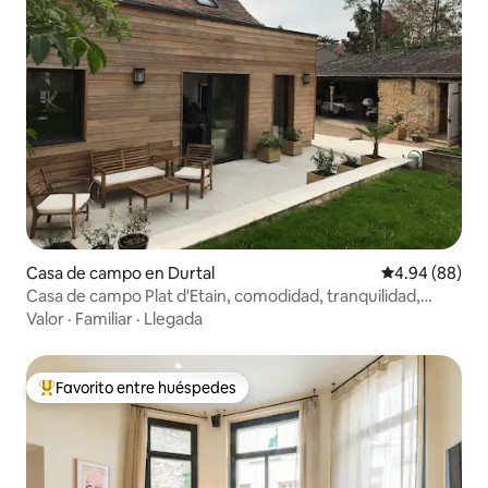
Casa de campo en Durtal
Calificación p
4.94 (88)
Casa de campo Plat d'Etain, comodidad, tranquilidad,
encanto en Anjou
Valor
·
Familiar
·
Llegada
Favorito entre huéspedes
De los mejores en Favorito entre huéspedes