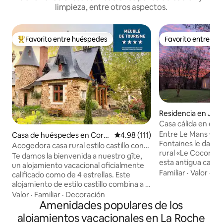
limpieza, entre otros aspectos.
Favorito entre huéspedes
Favorito entre h
De los mejores en Favorito entre huéspedes
Favorito entre h
Residencia en Jarz
Casa cálida en el 
Entre Le Mans y A
Casa de huéspedes en Corn
Calificación promedio: 4.98 de 5
4.98 (111)
Fontaines le da la 
é
Acogedora casa rural estilo castillo con
rural «Le Cocon». Recién reformada,
vistas al estanque
Te damos la bienvenida a nuestro gîte,
esta antigua casa
un alojamiento vacacional oficialmente
las comodidades de
Familiar
·
Valor
·
Ci
calificado como de 4 estrellas. Este
bienvenida para s
alojamiento de estilo castillo combina a la
vacaciones en el c
perfección el carácter histórico con las
Valor
·
Familiar
·
Decoración
teletrabajo en la n
comodidades modernas para tu
Amenidades populares de los
la región. Le Cocon le ofrece dos
estancia. Servicios cómodos: cocina bien
alojamientos vacacionales en La Roche
cómodas habitacio
equipada con todo lo esencial, cómodos