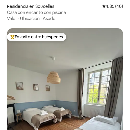
Residencia en Soucelles
Calificación 
4.85 (40)
Casa con encanto con piscina
Valor
·
Ubicación
·
Asador
Favorito entre huéspedes
De los mejores en Favorito entre huéspedes