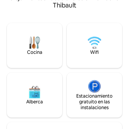
estar-cocina abier
Thibault
dormitorios y una chimenea. Vida al aire
y con vistas al Par
libre: relájate en tu patio privado
que consta de un j
interior/exterior y disfruta de las
laberinto vegetal,
comidas con la tradicional barbacoa de
bosques.
piedra. Ubicación: base perfecta para
explorar Angers, a solo 10 minutos, y la
región del Valle del Loira.
Cocina
Wifi
Estacionamiento
Alberca
gratuito en las
instalaciones