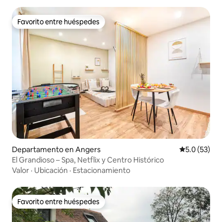
Favorito entre huéspedes
Favorito entre huéspedes
Departamento en Angers
Calificación
5.0 (53)
El Grandioso – Spa, Netflix y Centro Histórico
Valor
·
Ubicación
·
Estacionamiento
Favorito entre huéspedes
Favorito entre huéspedes