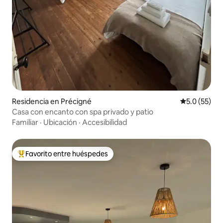
Residencia en Précigné
Calificación
5.0 (55)
Casa con encanto con spa privado y patio
Familiar
·
Ubicación
·
Accesibilidad
Favorito entre huéspedes
De los mejores en Favorito entre huéspedes