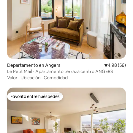
Departamento en Angers
Calificación p
4.98 (56)
Le Petit Mail - Apartamento terraza centro ANGERS
Valor
·
Ubicación
·
Comodidad
Favorito entre huéspedes
Favorito entre huéspedes