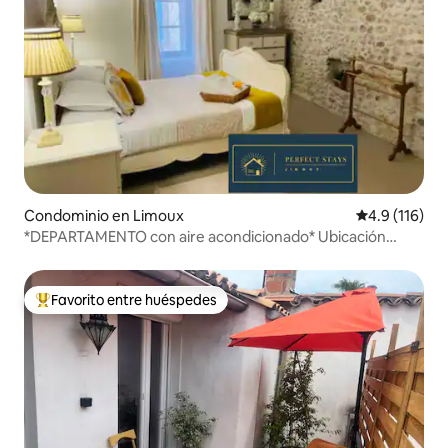
Condominio en Limoux
Calificación 
4.9 (116)
*DEPARTAMENTO con aire acondicionado* Ubicación
céntrica y tranquila
Favorito entre huéspedes
De los mejores en Favorito entre huéspedes