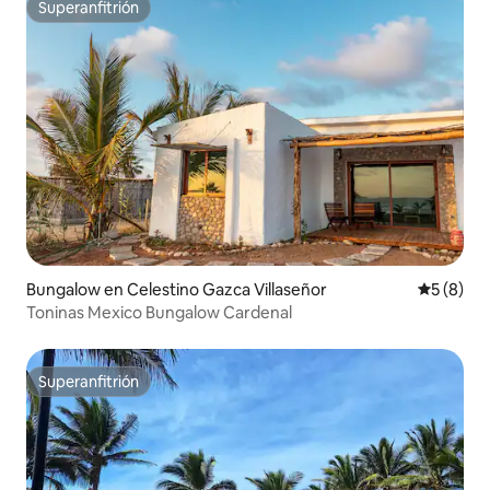
Superanfitrión
Superanfitrión
Bungalow en Celestino Gazca Villaseñor
Calificac
5 (8)
Toninas Mexico Bungalow Cardenal
Superanfitrión
Superanfitrión