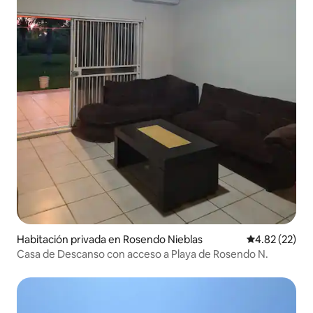
Habitación privada en Rosendo Nieblas
Calificación 
4.82 (22)
Casa de Descanso con acceso a Playa de Rosendo N.