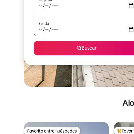
Salida
Buscar
Alo
Favorito entre huéspedes
Favor
Favorito entre huéspedes
De los m