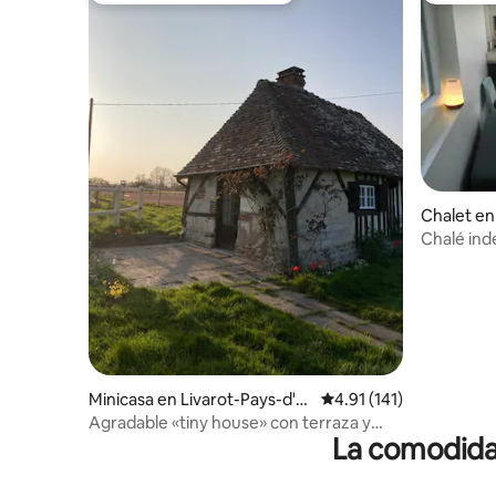
Chalet en
des-Loge
Chalé ind
Minicasa en Livarot-Pays-d'A
Calificación promedio: 
4.91 (141)
uge
Agradable «tiny house» con terraza y
La comodidad
aparcamiento