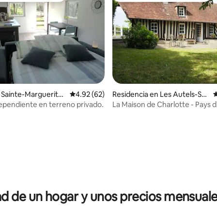
 Sainte-Marguerite-
Calificación promedio: 4.92 de 5; 62 evaluac
4.92 (62)
Residencia en Les Autels-Sai
C
s
nt-Bazile
ependiente en terreno privado.
La Maison de Charlotte - Pays d
Normandía)
4.91 de 5; 141 evaluaciones
 de un hogar y unos precios mensuale