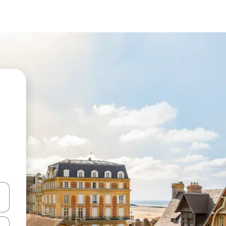
vegar usando las teclas de las flechas hacia arriba y hacia abajo, o b