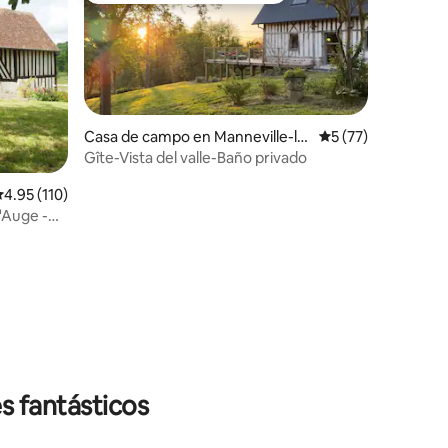
Casa de campo en Manneville-la-
Calificación prome
5 (77)
Pipard
Gîte-Vista del valle-Baño privado
iones
alificación promedio: 4.95 de 5; 110 evaluaciones
4.95 (110)
'Auge -
s fantásticos