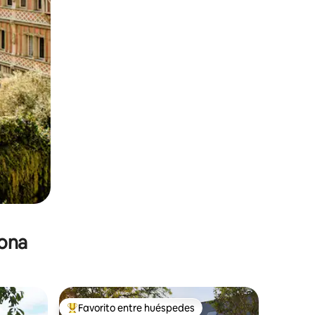
zona
Favorito entre huéspedes
re huéspedes
De los mejores en Favorito entre huéspedes