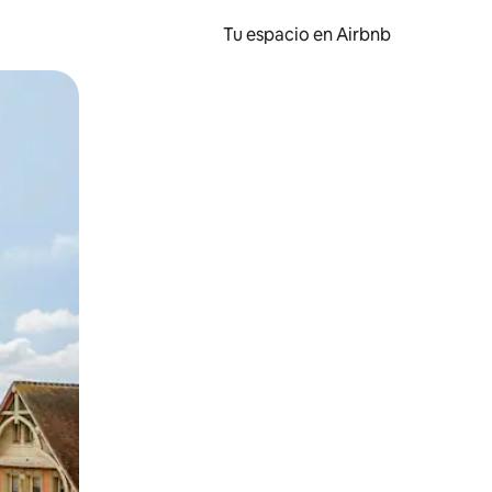
Tu espacio en Airbnb
ien tocando y deslizando la pantalla.