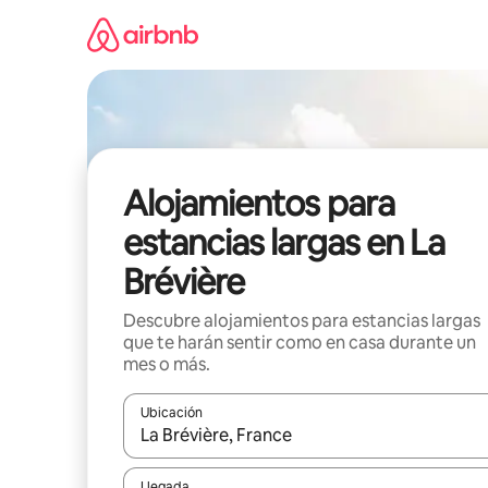
Ir
al
contenido
Alojamientos para
estancias largas en La
Brévière
Descubre alojamientos para estancias largas
que te harán sentir como en casa durante un
mes o más.
Ubicación
Cuando los resultados estén disponibles, podrás na
Llegada