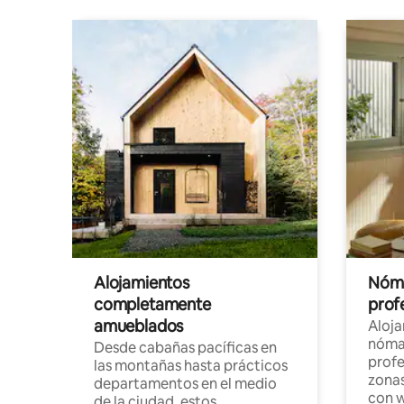
Alojamientos
Nóma
completamente
profe
amueblados
Aloj
nómad
Desde cabañas pacíficas en
profe
las montañas hasta prácticos
zonas
departamentos en el medio
con w
de la ciudad, estos