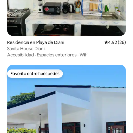
Residencia en Playa de Diani
Calificación p
4.92 (26)
Savita House Diani.
Accesibilidad
·
Espacios exteriores
·
Wifi
Favorito entre huéspedes
Favorito entre huéspedes