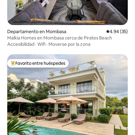
Departamento en Mombasa
Calificación p
4.94 (35)
Malkia Homes en Mombasa cerca de Pirates Beach
Accesibilidad
·
Wifi
·
Moverse por la zona
Favorito entre huéspedes
De los mejores en Favorito entre huéspedes