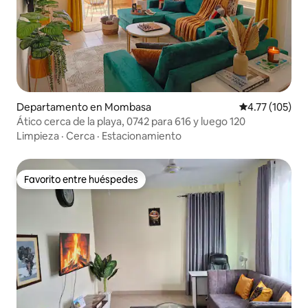
Departamento en Mombasa
Calificación p
4.77 (105)
Ático cerca de la playa, 0742 para 616 y luego 120
Limpieza
·
Cerca
·
Estacionamiento
Favorito entre huéspedes
Favorito entre huéspedes