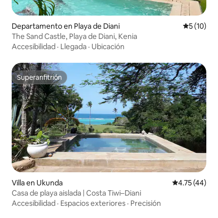
Departamento en Playa de Diani
Calificaci
5 (10)
The Sand Castle, Playa de Diani, Kenia
Accesibilidad
·
Llegada
·
Ubicación
Superanfitrión
Superanfitrión
Villa en Ukunda
Calificación 
4.75 (44)
Casa de playa aislada | Costa Tiwi–Diani
Accesibilidad
·
Espacios exteriores
·
Precisión