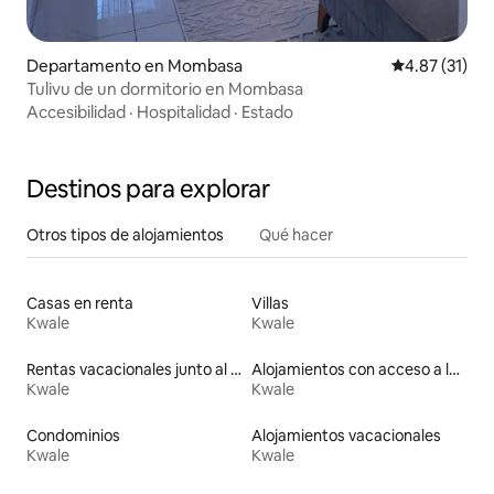
Departamento en Mombasa
Calificación 
4.87 (31)
Tulivu de un dormitorio en Mombasa
Accesibilidad
·
Hospitalidad
·
Estado
Destinos para explorar
Otros tipos de alojamientos
Qué hacer
Casas en renta
Villas
Kwale
Kwale
Rentas vacacionales junto al agua
Alojamientos con acceso a la playa
Kwale
Kwale
Condominios
Alojamientos vacacionales
Kwale
Kwale