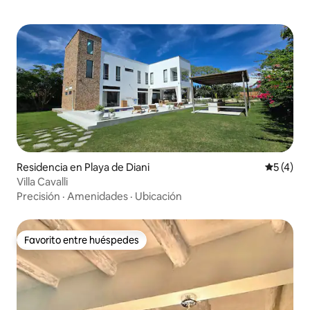
Residencia en Playa de Diani
Calificac
5 (4)
Villa Cavalli
Precisión
·
Amenidades
·
Ubicación
Favorito entre huéspedes
Favorito entre huéspedes