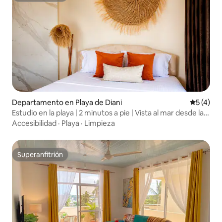
Departamento en Playa de Diani
Calificac
5 (4)
Estudio en la playa | 2 minutos a pie | Vista al mar desde la
azotea | Aire acondicionado
Accesibilidad
·
Playa
·
Limpieza
Superanfitrión
Superanfitrión