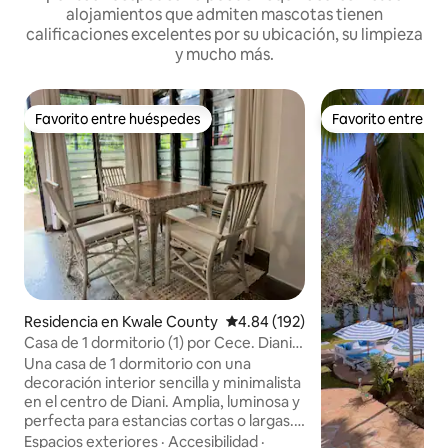
alojamientos que admiten mascotas tienen
calificaciones excelentes por su ubicación, su limpieza
y mucho más.
Favorito entre huéspedes
Favorito entre h
Favorito entre huéspedes
Favorito entre h
Residencia en Kwale County
Calificación promedio: 4.84 de 5
4.84 (192)
Casa de 1 dormitorio (1) por Cece. Diani,
camino de playa.
Una casa de 1 dormitorio con una
decoración interior sencilla y minimalista
en el centro de Diani. Amplia, luminosa y
perfecta para estancias cortas o largas.
Un cómodo sofá cama grande en la sala
Espacios exteriores
·
Accesibilidad
·