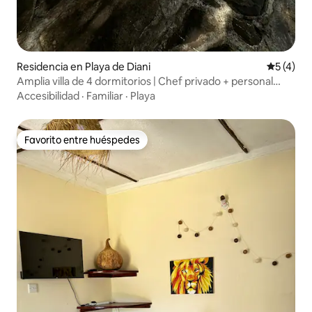
Residencia en Playa de Diani
Calificac
5 (4)
Amplia villa de 4 dormitorios | Chef privado + personal
completo
Accesibilidad
·
Familiar
·
Playa
Favorito entre huéspedes
Favorito entre huéspedes