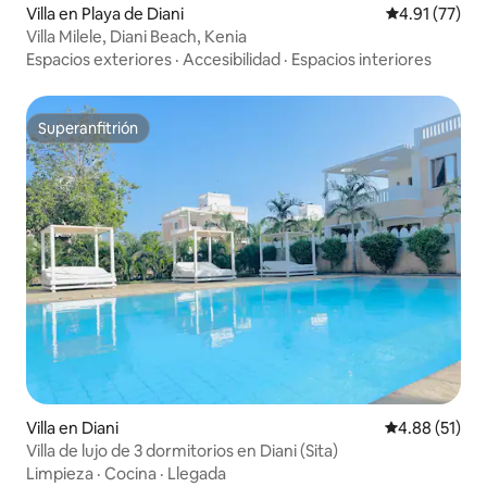
Villa en Playa de Diani
Calificación 
4.91 (77)
Villa Milele, Diani Beach, Kenia
Espacios exteriores
·
Accesibilidad
·
Espacios interiores
Superanfitrión
Superanfitrión
Villa en Diani
Calificación 
4.88 (51)
Villa de lujo de 3 dormitorios en Diani (Sita)
Limpieza
·
Cocina
·
Llegada