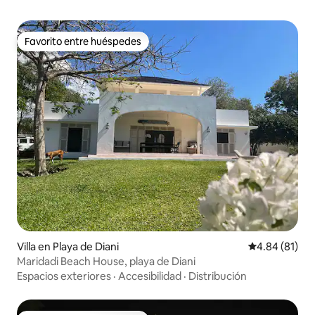
Favorito entre huéspedes
Favorito entre huéspedes
Villa en Playa de Diani
Calificación 
4.84 (81)
Maridadi Beach House, playa de Diani
Espacios exteriores
·
Accesibilidad
·
Distribución