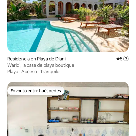
Residencia en Playa de Diani
Calificac
5 (3)
Waridi, la casa de playa boutique
Playa
·
Acceso
·
Tranquilo
Favorito entre huéspedes
Favorito entre huéspedes