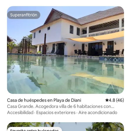
Superanfitrión
Superanfitrión
Casa de huéspedes en Playa de Diani
Calificación
4.8 (46)
Casa Grande. Acogedora villa de 6 habitaciones con
camas grandes.
Accesibilidad
·
Espacios exteriores
·
Aire acondicionado
Favorito entre huéspedes