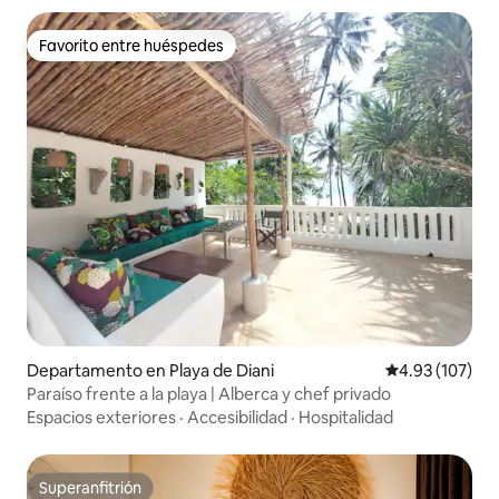
Favorito entre huéspedes
Favorito entre huéspedes
Departamento en Playa de Diani
Calificación p
4.93 (107)
Paraíso frente a la playa | Alberca y chef privado
Espacios exteriores
·
Accesibilidad
·
Hospitalidad
Superanfitrión
Superanfitrión