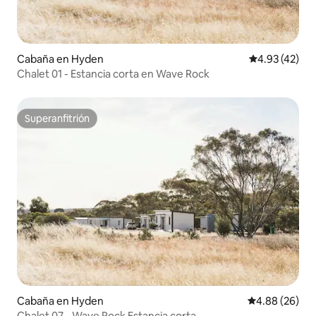
Cabaña en Hyden
Calificación 
4.93 (42)
Chalet 01 - Estancia corta en Wave Rock
Superanfitrión
Superanfitrión
Cabaña en Hyden
Calificación p
4.88 (26)
Chalet 07 - Wave Rock Estancia corta