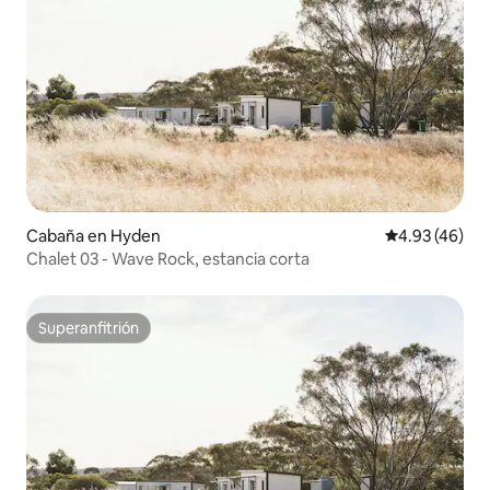
Cabaña en Hyden
Calificación 
4.93 (46)
Chalet 03 - Wave Rock, estancia corta
Superanfitrión
Superanfitrión