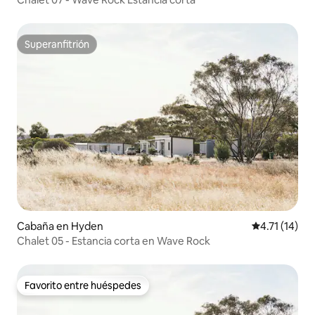
Superanfitrión
Superanfitrión
Cabaña en Hyden
Calificación 
4.71 (14)
Chalet 05 - Estancia corta en Wave Rock
Favorito entre huéspedes
Favorito entre huéspedes