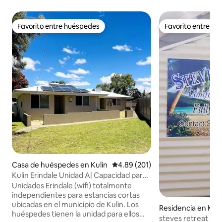
Favorito entre huéspedes
Favorito entre h
Favorito entre huéspedes
Favorito entre h
Casa de huéspedes en Kulin
Calificación promedio: 4.89 de 5
4.89 (201)
Kulin Erindale Unidad A| Capacidad para
5 personas| Independiente
Unidades Erindale (wifi) totalmente
independientes para estancias cortas
ubicadas en el municipio de Kulin. Los
Residencia en Kuli
huéspedes tienen la unidad para ellos
steves retreat 6b