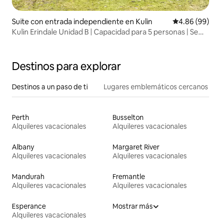
Suite con entrada independiente en Kulin
Calificación p
4.86 (99)
Kulin Erindale Unidad B | Capacidad para 5 personas | Se
admiten mascotas
Destinos para explorar
Destinos a un paso de ti
Lugares emblemáticos cercanos
Perth
Busselton
Alquileres vacacionales
Alquileres vacacionales
Albany
Margaret River
Alquileres vacacionales
Alquileres vacacionales
Mandurah
Fremantle
Alquileres vacacionales
Alquileres vacacionales
Esperance
Mostrar más
Alquileres vacacionales