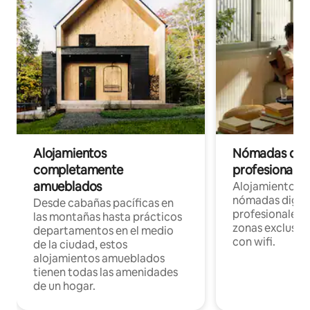
Alojamientos
Nómadas digit
completamente
profesionales 
amueblados
Alojamientos 
nómadas digita
Desde cabañas pacíficas en
profesionales d
las montañas hasta prácticos
zonas exclusiva
departamentos en el medio
con wifi.
de la ciudad, estos
alojamientos amueblados
tienen todas las amenidades
de un hogar.