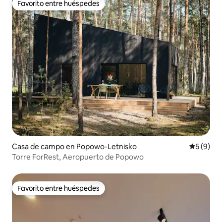
Favorito entre huéspedes
Favorito entre huéspedes
Casa de campo en Popowo-Letnisko
Calificac
5 (9)
Torre ForRest, Aeropuerto de Popowo
Favorito entre huéspedes
Favorito entre huéspedes