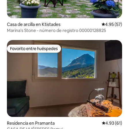
Casa de arcilla en Ktistades
Calificación 
4.95 (57)
Marina's Stone - número de registro 00000128825
Favorito entre huéspedes
Favorito entre huéspedes
Residencia en Pramanta
Calificación 
4.93 (61)