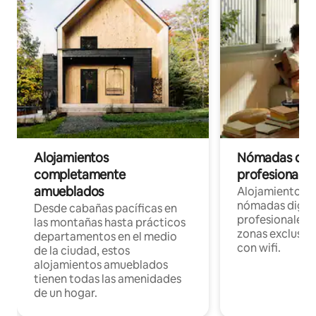
Alojamientos
Nómadas digit
completamente
profesionales 
amueblados
Alojamientos 
nómadas digita
Desde cabañas pacíficas en
profesionales d
las montañas hasta prácticos
zonas exclusiva
departamentos en el medio
con wifi.
de la ciudad, estos
alojamientos amueblados
tienen todas las amenidades
de un hogar.