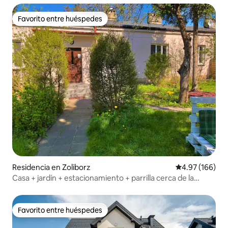
Favorito entre huéspedes
Favorito entre huéspedes
Residencia en Zoliborz
Calificación pr
4.97 (166)
Casa + jardín + estacionamiento + parrilla cerca de la
estación de metro Marymont
Favorito entre huéspedes
Favorito entre huéspedes