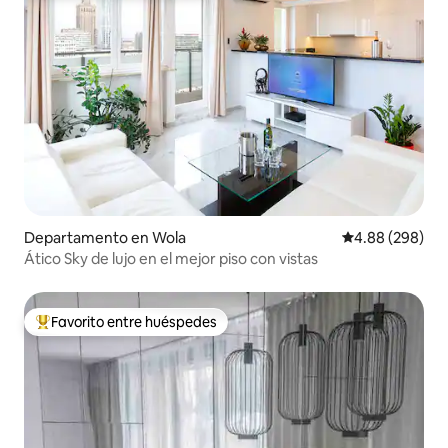
Departamento en Wola
Calificación pr
4.88 (298)
Ático Sky de lujo en el mejor piso con vistas
Favorito entre huéspedes
De los mejores en Favorito entre huéspedes