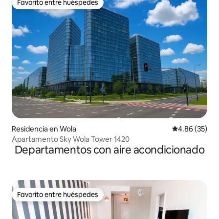
Favorito entre huéspedes
Favorito entre huéspedes
Residencia en Wola
Calificación p
4.86 (35)
Apartamento Sky Wola Tower 1420
Departamentos con aire acondicionado
Favorito entre huéspedes
Favorito entre huéspedes