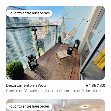
Favorito entre huéspedes
Favorito entre huéspedes
Departamento en Wola
Calificación pr
4.86 (183)
Centro de Varsovia - Lujoso apartamento de 1 dormitorio
con aire acondicionado
Favorito entre huéspedes
Favorito entre huéspedes