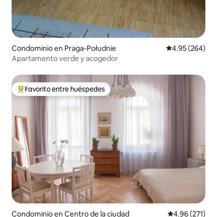
Condominio en Praga-Południe
Calificación pr
4.95 (264)
Apartamento verde y acogedor
Favorito entre huéspedes
De los mejores en Favorito entre huéspedes
Condominio en Centro de la ciudad
Calificación p
4.96 (271)