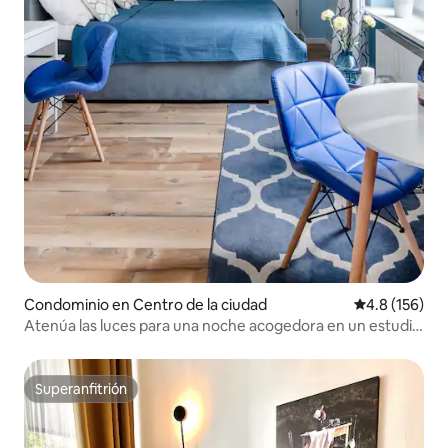
Condominio en Centro de la ciudad
Calificación 
4.8 (156)
Atenúa las luces para una noche acogedora en un estudio
elegante
Superanfitrión
Superanfitrión