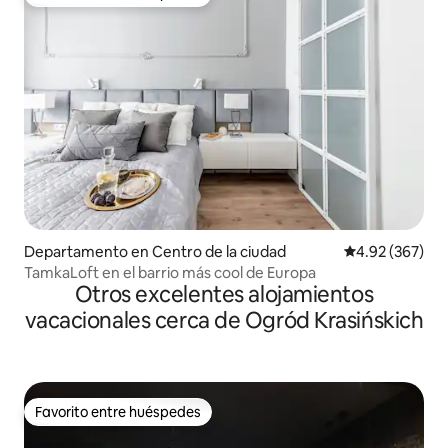
Favorito entre huéspedes
Departamento en Centro de la ciudad
Calificación pr
4.92 (367)
TamkaLoft en el barrio más cool de Europa
Otros excelentes alojamientos
vacacionales cerca de Ogród Krasińskich
Favorito entre huéspedes
Favorito entre huéspedes