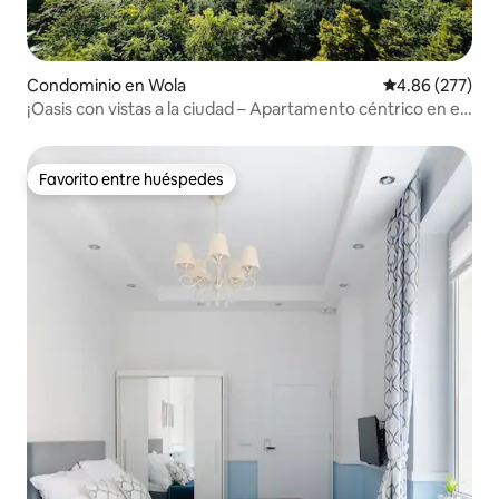
Condominio en Wola
Calificación pr
4.86 (277)
¡Oasis con vistas a la ciudad – Apartamento céntrico en el
noveno piso!
Favorito entre huéspedes
Favorito entre huéspedes