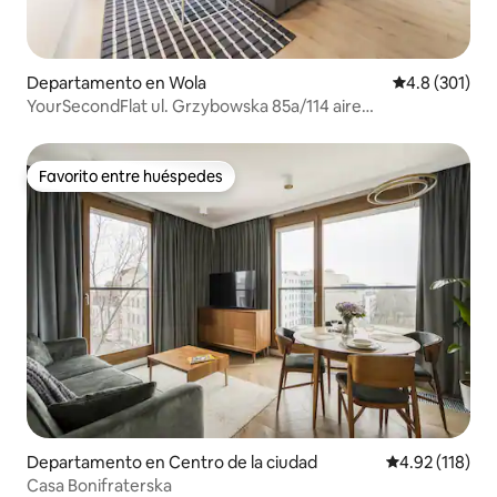
Departamento en Wola
Calificación 
4.8 (301)
YourSecondFlat ul. Grzybowska 85a/114 aire
acondicionado
Favorito entre huéspedes
Favorito entre huéspedes
Departamento en Centro de la ciudad
Calificación p
4.92 (118)
Casa Bonifraterska