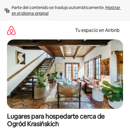
Ir
Parte del contenido se tradujo automáticamente. 
Mostrar 
al
en el idioma original
contenido
Tu espacio en Airbnb
Lugares para hospedarte cerca de
Ogród Krasińskich