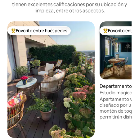
tienen excelentes calificaciones por su ubicación y
limpieza, entre otros aspectos.
Favorito entre huéspedes
Favorito entre
De los mejores en Favorito entre huéspedes
De los mejores en
Departamento en 
to
Estudio mágico / C
al río
Apartamento ver
diseñado por un a
montón de toques
permitirán disfrut
lugar. Situado en 
antiguo, en la fam
profesor» con vistas