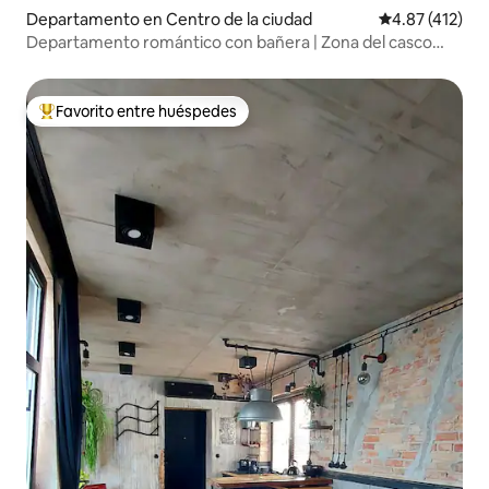
Departamento en Centro de la ciudad
Calificación p
4.87 (412)
Departamento romántico con bañera | Zona del casco
antiguo de Varsovia
Favorito entre huéspedes
De los mejores en Favorito entre huéspedes