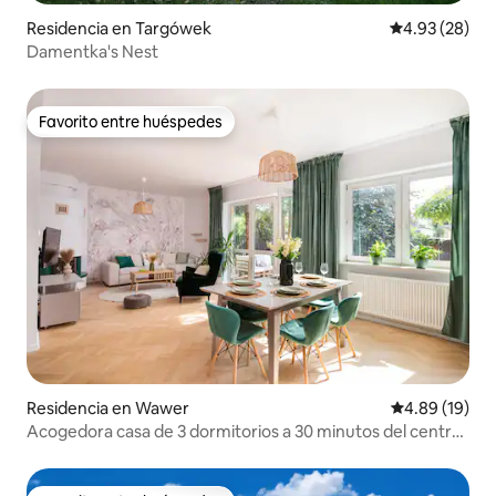
Residencia en Targówek
Calificación p
4.93 (28)
Damentka's Nest
Favorito entre huéspedes
Favorito entre huéspedes
Residencia en Wawer
Calificación 
4.89 (19)
Acogedora casa de 3 dormitorios a 30 minutos del centro,
chimenea en el jardín