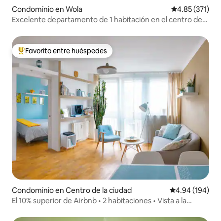
Condominio en Wola
Calificación p
4.85 (371)
Excelente departamento de 1 habitación en el centro de
Varsovia
Favorito entre huéspedes
De los mejores en Favorito entre huéspedes
Condominio en Centro de la ciudad
Calificación pr
4.94 (194)
El 10% superior de Airbnb • 2 habitaciones • Vista a la
ciudad • Centro de Varsovia