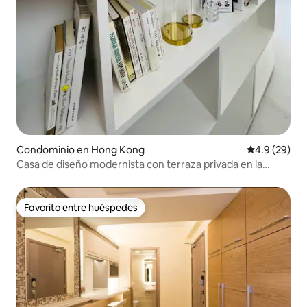
Condominio en Hong Kong
Calificación
4.9 (29)
Casa de diseño modernista con terraza privada en la
azotea
Favorito entre huéspedes
Favorito entre huéspedes