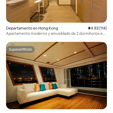
Departamento en Hong Kong
Calificación p
4.93 (114)
Apartamento moderno y amueblado de 2 dormitorios en
HK
Superanfitrión
Superanfitrión