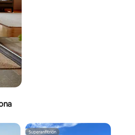
zona
Superanfitrión
Superanfitrión