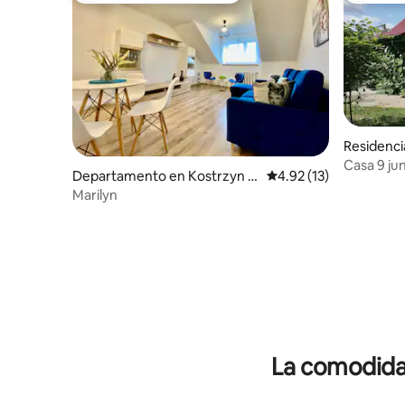
Residenci
Casa 9 jun
Departamento en Kostrzyn n
Calificación promedio:
4.92 (13)
Wartamü
ad Odrą
Marilyn
La comodidad