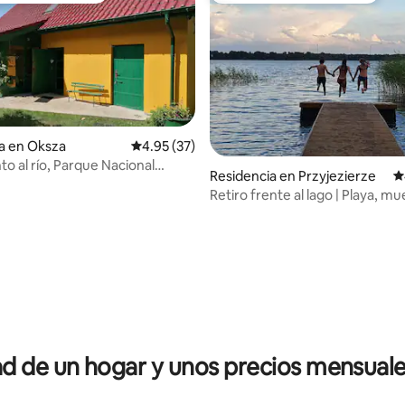
a en Oksza
Calificación promedio: 4.95 de 5; 37 evaluac
4.95 (37)
to al río, Parque Nacional
 4.92 de 5; 13 evaluaciones
Residencia en Przyjezierze
C
ndung
Retiro frente al lago | Playa, mu
de remos
 de un hogar y unos precios mensuale