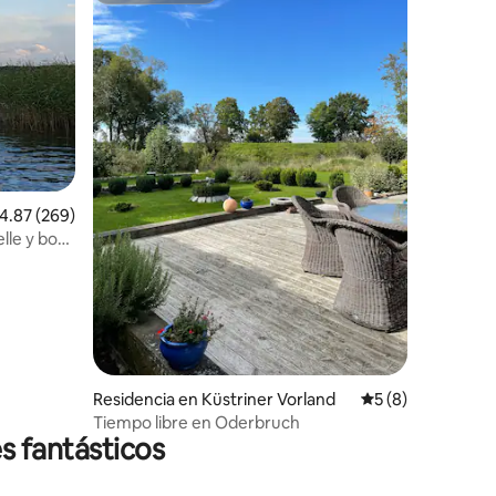
iones
alificación promedio: 4.87 de 5; 269 evaluaciones
4.87 (269)
elle y bote
Residencia en Küstriner Vorland
Calificación prom
5 (8)
Tiempo libre en Oderbruch
s fantásticos