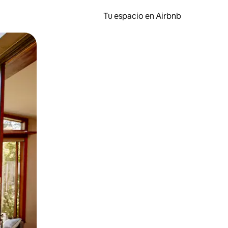
Tu espacio en Airbnb
ien tocando y deslizando la pantalla.