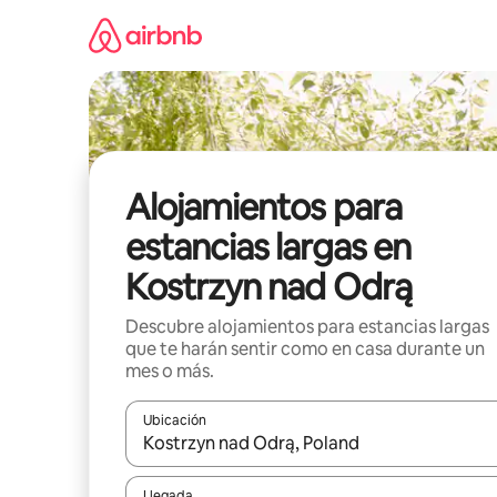
Ir
al
contenido
Alojamientos para
estancias largas en
Kostrzyn nad Odrą
Descubre alojamientos para estancias largas
que te harán sentir como en casa durante un
mes o más.
Ubicación
Cuando los resultados estén disponibles, podrás na
Llegada