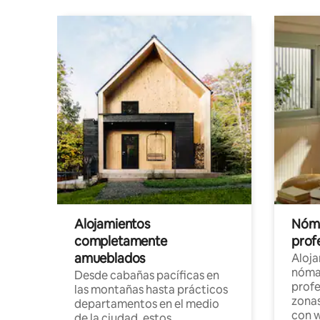
Alojamientos
Nóma
completamente
profe
amueblados
Aloj
nómad
Desde cabañas pacíficas en
profe
las montañas hasta prácticos
zonas
departamentos en el medio
con w
de la ciudad, estos