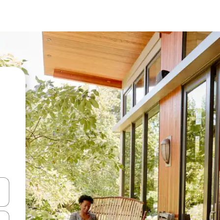
vegar usando las teclas de las flechas hacia arriba y hacia abajo, o b