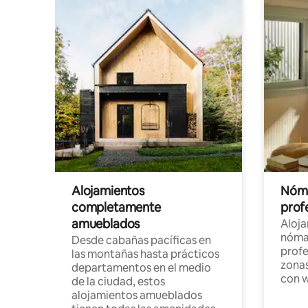
Alojamientos
Nóma
completamente
profe
amueblados
Aloj
nómad
Desde cabañas pacíficas en
profe
las montañas hasta prácticos
zonas
departamentos en el medio
con w
de la ciudad, estos
alojamientos amueblados