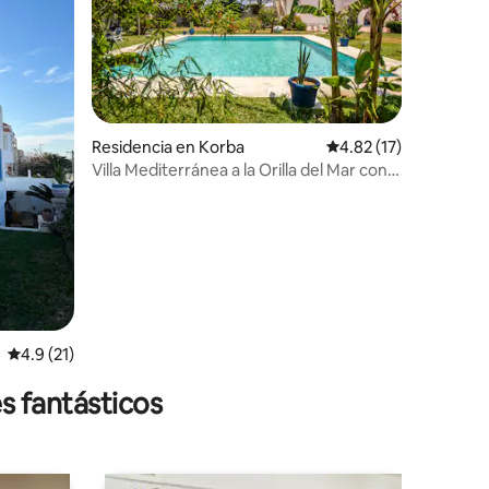
Residencia en Korba
Calificación promedio
4.82 (17)
Villa Mediterránea a la Orilla del Mar con
iones
Piscina
Calificación promedio: 4.9 de 5; 21 evaluaciones
4.9 (21)
s fantásticos