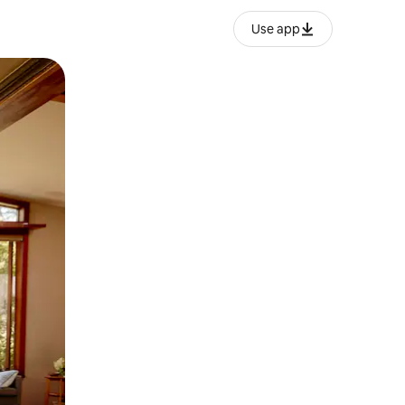
Use app
ien tocando y deslizando la pantalla.