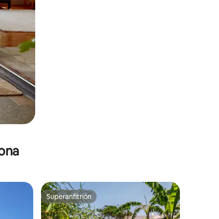
zona
Superanfitrión
Superanfitrión