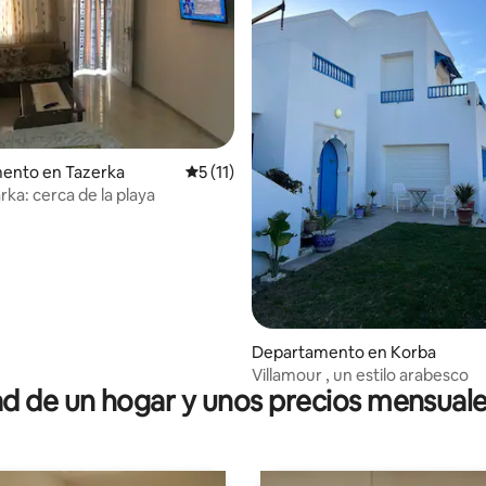
ento en Tazerka
Calificación promedio: 5 de 5; 11 evaluac
5 (11)
io: 5 de 5; 12 evaluaciones
rka: cerca de la playa
Departamento en Korba
Villamour , un estilo arabesco
 de un hogar y unos precios mensuale