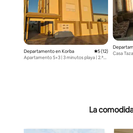
Departam
Departamento en Korba
Calificación promed
5 (12)
Casa Taza
Apartamento S+3 | 3 minutos playa | 2.ª
planta
La comodidad