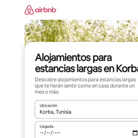
Ir
al
contenido
Alojamientos para
estancias largas en Korb
Descubre alojamientos para estancias largas
que te harán sentir como en casa durante un
mes o más.
Ubicación
Cuando los resultados estén disponibles, podrás na
Llegada