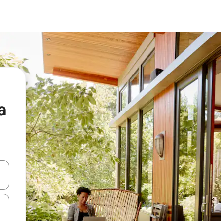
a
vegar usando las teclas de las flechas hacia arriba y hacia abajo, o b