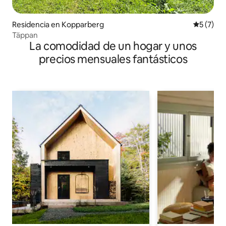
Residencia en Kopparberg
Calificac
5 (7)
Täppan
La comodidad de un hogar y unos
precios mensuales fantásticos