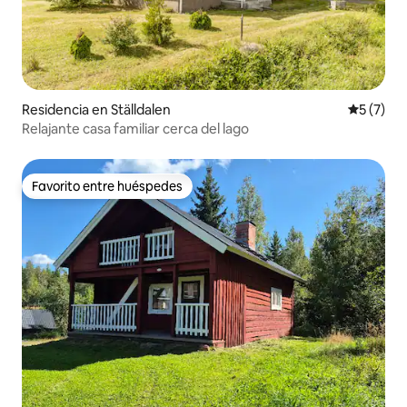
Residencia en Ställdalen
Calificac
5 (7)
Relajante casa familiar cerca del lago
Favorito entre huéspedes
Favorito entre huéspedes