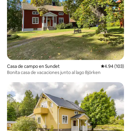
Casa de campo en Sundet
Calificación pr
4.94 (103)
Bonita casa de vacaciones junto al lago Björken