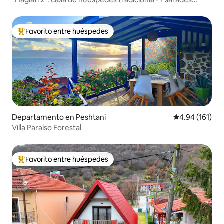
Prespa
Favorito entre huéspedes
De los mejores en Favorito entre huéspedes
Departamento en Peshtani
Calificación p
4.94 (161)
Villa Paraíso Forestal
Favorito entre huéspedes
De los mejores en Favorito entre huéspedes