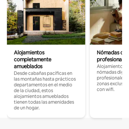
Alojamientos
Nómadas digit
completamente
profesionales 
amueblados
Alojamientos 
nómadas digita
Desde cabañas pacíficas en
profesionales d
las montañas hasta prácticos
zonas exclusiva
departamentos en el medio
con wifi.
de la ciudad, estos
alojamientos amueblados
tienen todas las amenidades
de un hogar.