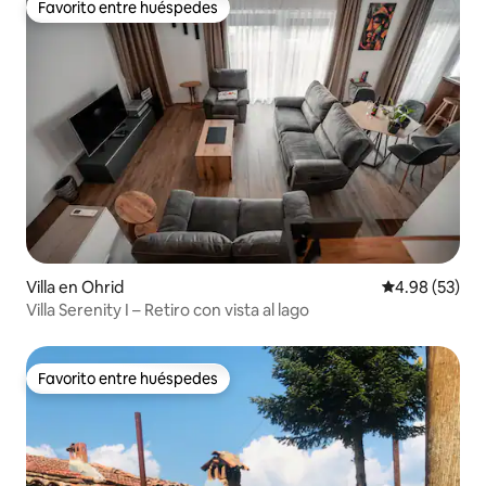
Favorito entre huéspedes
Favorito entre huéspedes
Villa en Ohrid
Calificación p
4.98 (53)
Villa Serenity I – Retiro con vista al lago
Favorito entre huéspedes
Favorito entre huéspedes