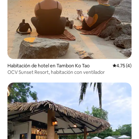
Habitación de hotel en Tambon Ko Tao
Calificación
4.75 (4)
OCV Sunset Resort, habitación con ventilador