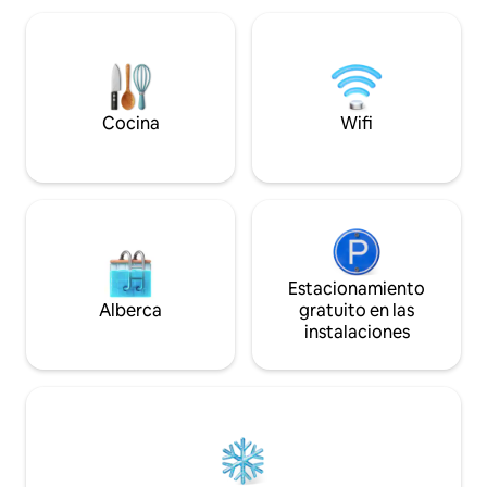
vida nocturna y hermosas vistas al
atardecer. Adecuado para viajeros. Aire
acondicionado + Wi-Fi gratuito. Algunas
habitaciones tienen un balcón con vistas
al jardín o a la montaña. Playa tranquila y
relajante. Hay un servicio de masaje
Cocina
Wifi
tailandés, masaje con aceite y una gran
piscina. El alojamiento está a 650 m de la
playa de Sai Ree.
Estacionamiento
Alberca
gratuito en las
instalaciones