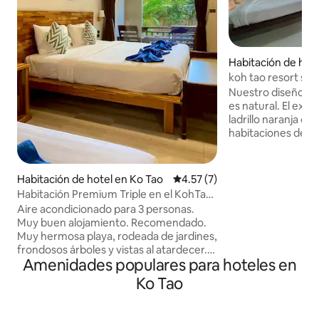
Habitación de hote
o
koh tao resort sea&sunset view(Día de la
vida)
Nuestro diseño y 
es natural. El exter
ladrillo naranja de 
habitaciones de 2
donde los huésped
de privacidad. Tod
tienen balcón pri
Habitación de hotel en Ko Tao
Calificación promedio: 4.57 de
4.57 (7)
totalmente equipa
Habitación Premium Triple en el KohTao
baño privado con 
Wind, KohTao 2/1
Aire acondicionado para 3 personas.
calefacción. En las
Muy buen alojamiento. Recomendado.
huéspedes serán r
Muy hermosa playa, rodeada de jardines,
propiedad está a s
frondosos árboles y vistas al atardecer.
playa de arena, ce
Amenidades populares para hoteles en
Mar muy hermoso. Situado cerca de la
complejo de arena,
playa de Sai Ree, lo que hace que sea
Ko Tao
gimnasio, el mini
conveniente acceder a varios lugares de
Beach, Purple Bay,
vida nocturna. Este lugar es fresco,
sitio de buceo.
animado y tranquilo. Cerca de lugares de