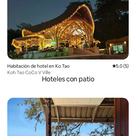
Habitación de hotel en Ko Tao
Calificació
5.0 (5)
Koh Tao CoCo V Ville
Hoteles con patio