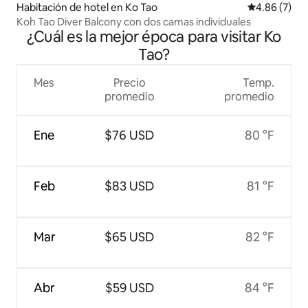
Habitación de hotel en Ko Tao
Calificación
4.86 (7)
Koh Tao Diver Balcony con dos camas individuales
¿Cuál es la mejor época para visitar Ko
Tao?
Mes
Precio
Temp.
promedio
promedio
Ene
$76 USD
80 °F
Feb
$83 USD
81 °F
Mar
$65 USD
82 °F
Abr
$59 USD
84 °F