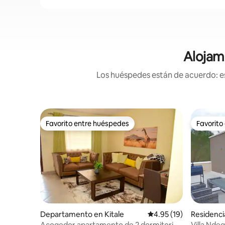
Alojami
Los huéspedes están de acuerdo: es
Favorito entre huéspedes
Favorito
Favorito entre huéspedes
Favorito
Departamento en Kitale
Calificación promedio:
4.95 (19)
Residenci
Acogedor apartamento de 2 dormitorios
Villa Ndeg