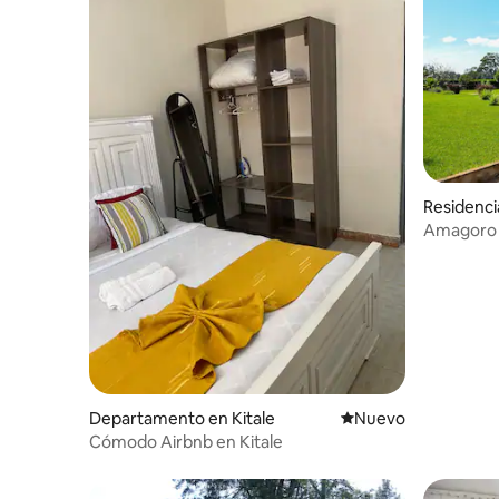
Residenci
Amagoro 
tranquila,
Departamento en Kitale
Nuevo alojamiento
Nuevo
Cómodo Airbnb en Kitale