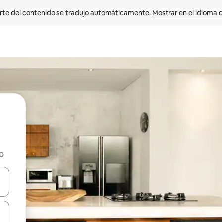
rte del contenido se tradujo automáticamente. 
Mostrar en el idioma o
nb
vegar usando las teclas de las flechas hacia arriba y hacia abajo, o b