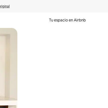
riginal
Tu espacio en Airbnb
ien tocando y deslizando la pantalla.