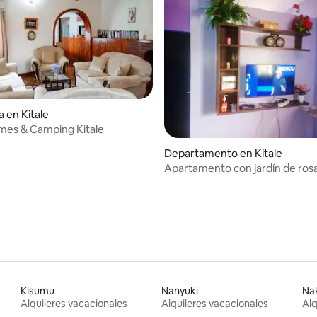
a en Kitale
mes & Camping Kitale
Departamento en Kitale
Apartamento con jardín de rosa
equipado • A 10 minutos de la c
Kisumu
Nanyuki
Na
Alquileres vacacionales
Alquileres vacacionales
Alq