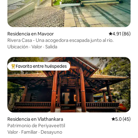
Residencia en Mavoor
Calificación 
4.91 (86)
Rivera Casa - Una acogedora escapada junto al río.
Ubicación
·
Valor
·
Salida
Favorito entre huéspedes
De los mejores en Favorito entre huéspedes
Residencia en Vlathankara
Calificación
5.0 (45)
Patrimonio de Periyaveettil
Valor
·
Familiar
·
Desayuno