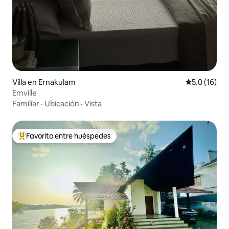
Villa en Ernakulam
Calificación
5.0 (16)
Emville
Familiar
·
Ubicación
·
Vista
Favorito entre huéspedes
De los mejores en Favorito entre huéspedes