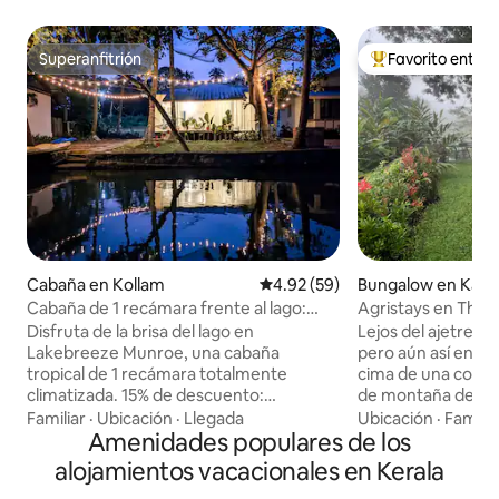
Superanfitrión
Favorito entre
Superanfitrión
De los mejores en
Cabaña en Kollam
Calificación promedio: 4.92 de 
4.92 (59)
Bungalow en Kamb
Cabaña de 1 recámara frente al lago:
Agristays en The 
hamaca, acceso al lago y vistas
Homestay. Munna
Disfruta de la brisa del lago en
Lejos del ajetreo 
Lakebreeze Munroe, una cabaña
pero aún así en un 
tropical de 1 recámara totalmente
cima de una colina
climatizada. 15% de descuento:
de montaña de tem
huéspedes con las mejores
brindis para los a
Familiar
·
Ubicación
·
Llegada
Ubicación
·
Familia
calificaciones (4.8+⭐ y mínimo 3
Amenidades populares de los
y los veraneantes por igual.
evaluaciones) >Habitaciones AC
terraza de madera 
alojamientos vacacionales en Kerala
Lakeview >Estacionamiento gratuito
las colinas de los 