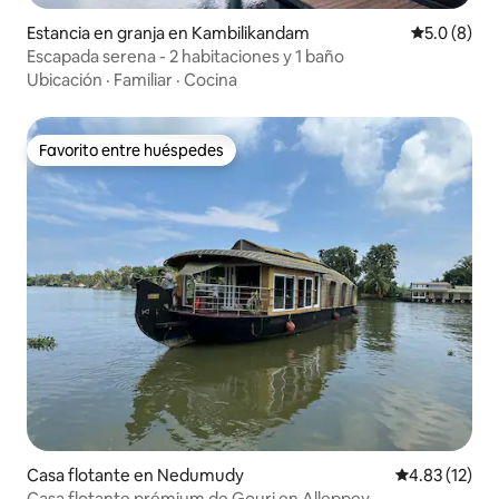
Estancia en granja en Kambilikandam
Calificació
5.0 (8)
Escapada serena - 2 habitaciones y 1 baño
Ubicación
·
Familiar
·
Cocina
Favorito entre huéspedes
Favorito entre huéspedes
Casa flotante en Nedumudy
Calificación 
4.83 (12)
Casa flotante prémium de Gouri en Alleppey