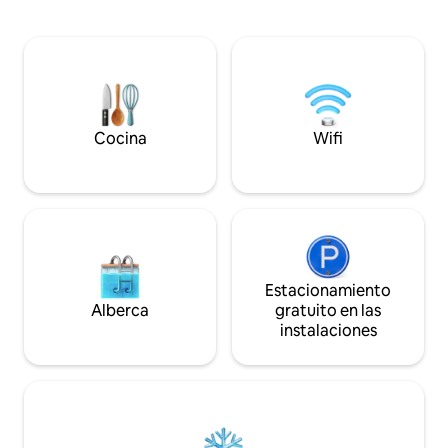
>Hamaca frente al lago > Estación de
en general, much
café >60 Mbps de Wi-Fi >Cama tamaño
para relajarse. Además de la paleta de
queen y colchón en el piso con sábanas
estados de ánimo 
de primera calidad >Artículos de tocador
espacioso interior
premium (baño) >Cocina pequeña con
espacio en el ático
utensilios básicos para cocinar >14 km de
una gran mesa de
la estación de tren de Kollam (vía ruta de
integrada y total
ferry) y 3 km de la estación de tren de
uso propio.
Cocina
Wifi
Munroe >Desayuno completo > Cocina
casera de Kerala (con cargo) >Sin TV ni
lavadora
Estacionamiento
Alberca
gratuito en las
instalaciones