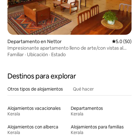
Departamento en Nettor
Calificación
5.0 (50)
Impresionante apartamento lleno de arte/con vistas al
agua en Kochi
Familiar
·
Ubicación
·
Estado
Destinos para explorar
Otros tipos de alojamientos
Qué hacer
Alojamientos vacacionales
Departamentos
Kerala
Kerala
Alojamientos con alberca
Alojamientos para familias
Kerala
Kerala