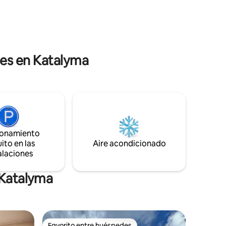
asa está
explorar Delfos y las pintorescas
ciudades Arachova, Galaxidi, Itea!
les en Katalyma
ionamiento
ito en las
Aire acondicionado
alaciones
 Katalyma
Favorito entre huéspedes