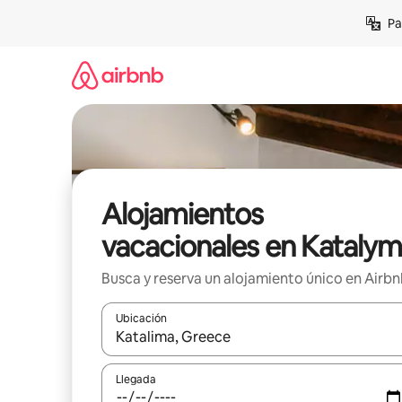
Ir
Pa
al
contenido
Alojamientos
vacacionales en Kataly
Busca y reserva un alojamiento único en Airb
Ubicación
Cuando los resultados estén disponibles, podrás na
Llegada