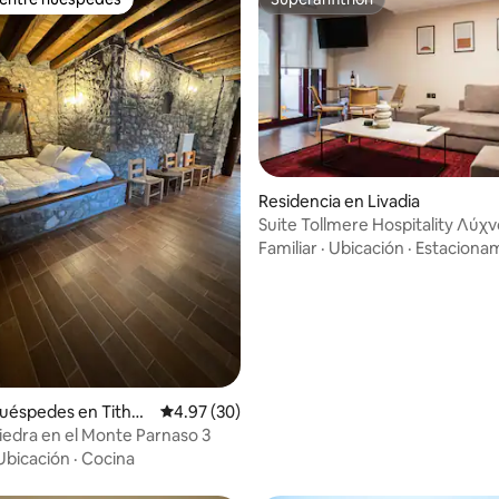
 entre huéspedes
Superanfitrión
 4.98 de 5; 60 evaluaciones
Residencia en Livadia
Suite Tollmere Hospitality Λύχ
Familiar
·
Ubicación
·
Estaciona
uéspedes en Tithor
Calificación promedio: 4.97 de 5; 30 evaluac
4.97 (30)
iedra en el Monte Parnaso 3
Ubicación
·
Cocina