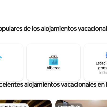
independiente); el resto de la c
lidad local. ¡Te invitamos a
disponible para alquilar.
de ello eligiendo nuestro
nto!
ulares de los alojamientos vacaciona
Estac
Alberca
gratu
inst
celentes alojamientos vacacionales en
 entre huéspedes
Superanfitrión