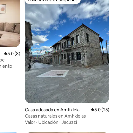
Favorito entre huéspedes
Calificación promedio: 5.0 de 5; 8 evaluaciones
5.0 (8)
νος
miento
iones
Casa adosada en Amfikleia
Calificación promedi
5.0 (25)
Casas naturales en Amfikleias
Valor
·
Ubicación
·
Jacuzzi