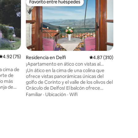
Favorito entre huéspedes
Favor
Favorito entre huéspedes
De los 
Pinecone 
al río Ept
Estación 
senderos
Neraiospi
destinos 
regreso 
Ubicació
cálido y 
pocos met
pueblo, p
Calificación promedio: 4.92 de 5; 75 evaluaciones
4.92 (75)
Residencia en Delfi
Calificación promedio: 
4.87 (310)
iones
comienzo
¡Apartamento en ático con vistas al
Eptalofos
la cima de
oráculo con respiración!
¡Un ático en la cima de una colina que
arroyo de
orte de
ofrece vistas panorámicas únicas del
la montañ
blo más
golfo de Corinto y el valle de los olivos del
suerte, ta
anja de
Oráculo de Delfos! El balcón ofrece
"culpable"
. Con una
algunas de las mejores vistas de Delfos,
Familiar
·
Ubicación
·
Wifi
via y a 15
¡uno de los valles más importantes e
s cercana,
inspiradores de la Antigua Grecia!
ias,
¡Amplio y cómodo, que ofrece 2
iajeros
dormitorios dobles, sala de estar,
eza y
chimenea, cocina totalmente equipada
ta baja
con comedor y baño grande! ¡El
 (entrada
condominio será tu base ideal para