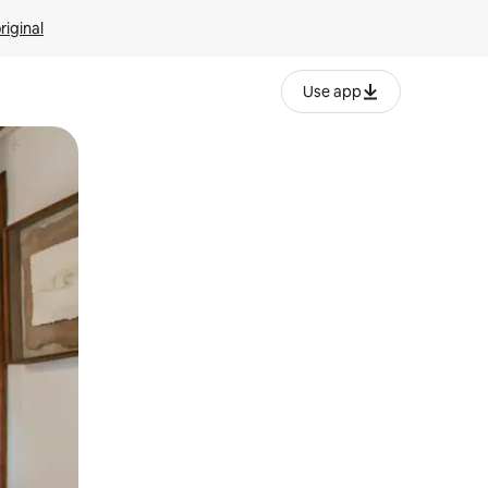
riginal
Use app
ien tocando y deslizando la pantalla.