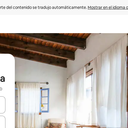
rte del contenido se tradujo automáticamente. 
Mostrar en el idioma o
ma
nb
vegar usando las teclas de las flechas hacia arriba y hacia abajo, o b