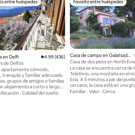
ito entre huéspedes
Favorito entre huéspedes
ejores en Favorito entre huéspedes
Favorito entre huéspedes
Casa de campo en Galatsade
a en Delfi
Calificación promedio: 4.99 de 5; 436 evaluac
4.99 (436)
s
Casa de dos pisos en North Evia
s de Delfos
La casa se encuentra cerca de 
un apartamento cómodo,
Telethrio, una montaña en el n
, tranquilo y familiar adecuado
Evia. A 5 minutos a pie del pue
jas, grupos de amigos o familias
cercano, la casa está en una gr
n alojamiento a corto o largo
lavanda, rodeada por el bosque
Familiar
·
Valor
·
Cerca
stá construido en una ubicación
Ubicación
·
Calidad del sueño
vista increíble de Volos y North E
a ofrecer a nuestros huéspedes
minutos en auto de la playa má
 relajantes contemplando el
este es un lugar ideal para famil
 de Delfos! Se encuentra en un
grupos pequeños de amigos y v
nquilo a solo 200 metros del
con una debilidad por la natural
e Delfos. Como empresa
destinos relajantes. Solo la plan
aspiramos a ofrecer a nuestros
4.94 de 5; 214 evaluaciones
está ocupada por el propietario
 una experiencia inolvidable