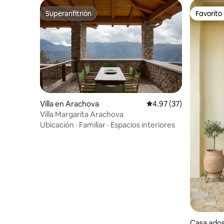
Superanfitrión
Favorito
Superanfitrión
Favorito
Villa en Arachova
Calificación promedio:
4.97 (37)
Villa Margarita Arachova
Ubicación
·
Familiar
·
Espacios interiores
Casa ado