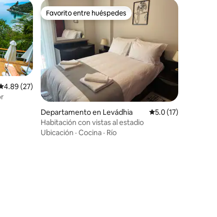
Favorito entre huéspedes
Favorito entre huéspedes
Calificación promedio: 4.89 de 5; 27 evaluaciones
4.89 (27)
or
Departamento en Levádhia
Calificación promedi
5.0 (17)
Habitación con vistas al estadio
Ubicación
·
Cocina
·
Río
iones