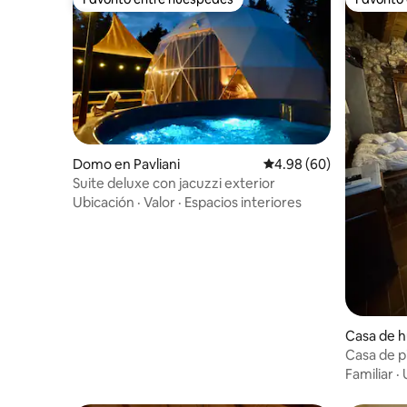
Favorito entre huéspedes
Favorito
Domo en Pavliani
Calificación promedio:
4.98 (60)
Suite deluxe con jacuzzi exterior
Ubicación
·
Valor
·
Espacios interiores
Casa de h
ea
Casa de p
Familiar
·