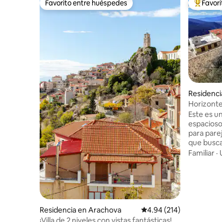
Favorito entre huéspedes
Favor
Favorito entre huéspedes
De los m
Residenci
Horizonte
Este es 
espacioso
para pare
que busca
plazo. ¡E
Familiar
·
ideal par
momentos
horizonte
barrio tra
centro d
familiar, 
Residencia en Arachova
Calificación promedio: 
4.94 (214)
huéspedes
¡Villa de 2 niveles con vistas fantásticas!