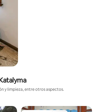
 Katalyma
n y limpieza, entre otros aspectos.
Chalet en