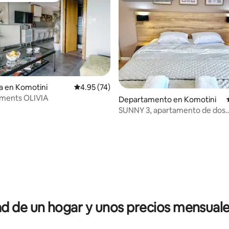
a en Komotini
Calificación promedio: 4.95 de 5; 74 evaluac
4.95 (74)
Loft arartments OLIVIA
Departamento en Komotini
SUNNY 3, apartamento de dos
dormitorios con estacionamien
io: 5 de 5; 74 evaluaciones
 de un hogar y unos precios mensuale