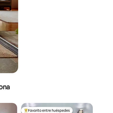
zona
Favorito entre huéspedes
De los mejores en Favorito entre huéspedes