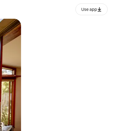
Use app
ien tocando y deslizando la pantalla.