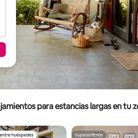
jamientos para estancias largas en tu 
 entre huéspedes
Superanfitrión
 entre huéspedes
Superanfitrión