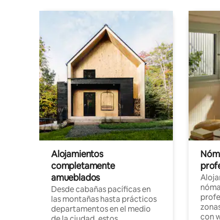
Alojamientos
Nóma
completamente
profe
amueblados
Aloj
nómad
Desde cabañas pacíficas en
profe
las montañas hasta prácticos
zonas
departamentos en el medio
con w
de la ciudad, estos