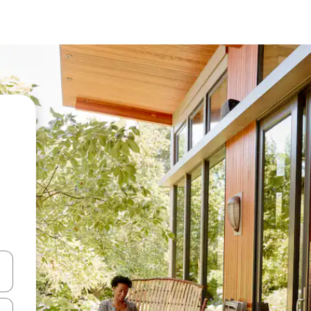
vegar usando las teclas de las flechas hacia arriba y hacia abajo, o b