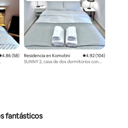
iones
Calificación promedio: 4.86 de 5; 58 evaluaciones
4.86 (58)
Residencia en Komotini
Calificación promedio: 
4.92 (104)
SUNNY 2, casa de dos dormitorios con
to
aparcamiento
s fantásticos