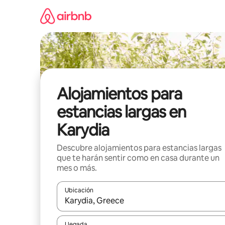
Ir
al
contenido
Alojamientos para
estancias largas en
Karydia
Descubre alojamientos para estancias largas
que te harán sentir como en casa durante un
mes o más.
Ubicación
Cuando los resultados estén disponibles, podrás na
Llegada