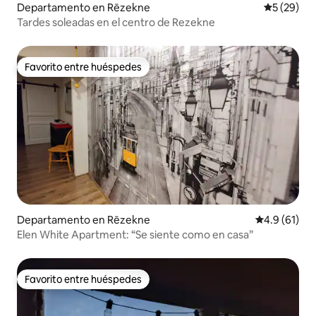
Departamento en Rēzekne
Calificaci
5 (29)
Tardes soleadas en el centro de Rezekne
Favorito entre huéspedes
Favorito entre huéspedes
Departamento en Rēzekne
Calificación
4.9 (61)
Elen White Apartment: “Se siente como en casa”
Favorito entre huéspedes
Favorito entre huéspedes