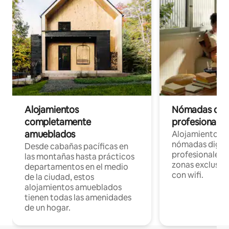
Alojamientos
Nómadas digit
completamente
profesionales 
amueblados
Alojamientos 
nómadas digita
Desde cabañas pacíficas en
profesionales d
las montañas hasta prácticos
zonas exclusiva
departamentos en el medio
con wifi.
de la ciudad, estos
alojamientos amueblados
tienen todas las amenidades
de un hogar.