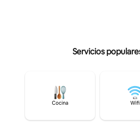
camas supl
almorzar o cenar bajo las estrellas •
más desta
Terraza panorámica con vista al campo •
Piano: para
Interiores minimalistas con luz natural •
barbacoa:
Juegos de mesa y tablero de dardos para
divertida 
divertirse en interiores • Wifi de alta
• Desayuno
velocidad, TV inteligente, altavoces y
cuidadore
cocina • Entrega de comida a domicilio a
el lugar p
través de Swiggy/Zomato • Perfecto
Servicios popular
minutos e
para parejas, familias y solteros • Se
admiten mascotas 🛏Capacidad para 2–6
personas | 🧘‍♂️
Relájate.Disfruta.Desconecta
Cocina
Wifi