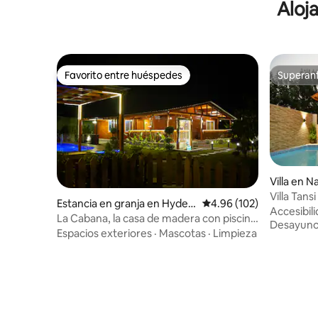
Aloj
Favorito entre huéspedes
Superanf
Favorito entre huéspedes
Superanf
Villa en Na
Villa Tans
Estancia en granja en Hyder
Calificación promedio: 
4.96 (102)
Accesibil
abad
La Cabana, la casa de madera con piscina
Desayun
privada
Espacios exteriores
·
Mascotas
·
Limpieza