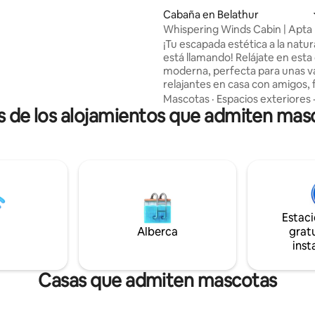
etorias en la sala de estar. LO
Cabaña en Belathur
cable DE LA experiencia: •
Whispering Winds Cabin | Apta
 relajarse y tocar. • Parrilla para
mascotas, con granja y estanq
¡Tu escapada estética a la natur
 perfecta para una noche
está llamando! Relájate en esta cabaña
(trae tu propia carne/verdura).
moderna, perfecta para unas v
 y cena caseros incluidos Los
relajantes en casa con amigos, 
s y 2 perros de granja están en
o tus mascotas. Rodeado de ve
ara recorridos y diligencias. A 10
Mascotas
·
Espacios exteriores
es de los alojamientos que admiten mas
y tranquilidad, es un espacio d
n auto de Nandi Hills.
para ayudarte a bajar el ritmo y
energías. Disfruta de una refrescante
ducha al aire libre, relájate junto
tranquilo estanque, haz una parr
una fogata y toma tu café de l
en el acogedor porche. Piensa en
mañanas tranquilas, aire fresc
Estac
de calidad con tu gente: tu pe
Alberca
escapada perfecta para relajart
gratu
reconectar y descansar.
inst
Casas que admiten mascotas