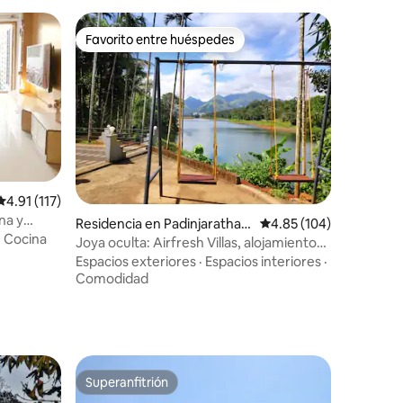
Favorito entre huéspedes
Favorito entre huéspedes
Calificación promedio: 4.91 de 5; 117 evaluaciones
4.91 (117)
na y
Residencia en Padinjarathar
Calificación promedio: 
4.85 (104)
es
·
Cocina
a
Joya oculta: Airfresh Villas, alojamiento
con vista al lago, Banasura
Espacios exteriores
·
Espacios interiores
·
Comodidad
iones
Superanfitrión
Superanfitrión