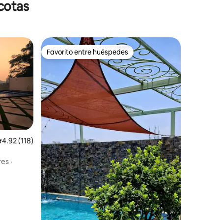
cotas
Favorito entre huéspedes
Favorito entre huéspedes
iones
alificación promedio: 4.92 de 5; 118 evaluaciones
4.92 (118)
res
·