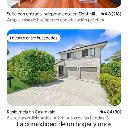
Suite con entrada independiente en Eight Mile
Calificación 
4.8 (218)
Plains
Amplia casa de huéspedes con ubicación práctica
Favorito entre huéspedes
Favorito entre huéspedes
Residencia en Calamvale
Calificación p
4.84 (80)
6 aires acondicionados. A 2 minutos de las tiendas, 3
La comodidad de un hogar y unos
baños, 4 camas tamaño queen.