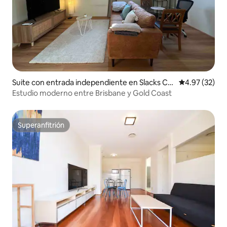
Suite con entrada independiente en Slacks Cr
Calificación 
4.97 (32)
eek
Estudio moderno entre Brisbane y Gold Coast
Superanfitrión
Superanfitrión